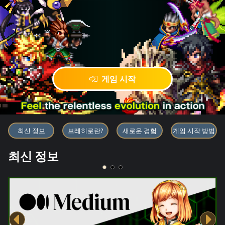
게임 시작
블록체인 게임 「BRAVE FRONT
최신 정보
브레히로란?
새로운 경험
게임 시작 방법
최신 정보