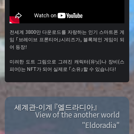
전세계 3800만 다운로드를 자랑하는 인기 스마트폰 게
임 「브레이브 프론티어」시리즈가, 블록체인 게임이 되
어 등장!
미려한 도트 그림으로 그려진 캐릭터(유닛)나 장비(스
피어)는 NFT가 되어 실제로 「소유」할 수 있습니다!
세계관-이계 『엘드라디아』
View of the another world
"Eldoradia"