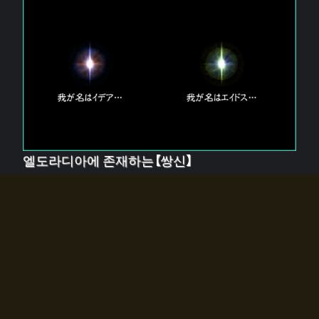
엘도라디아에 존재하는【쌍신】
엘드라디아에는 두 기둥의 신이 존재한다.
【혼】을 관장하는 신 「이데아」와, 【원자】를 관장하는 신
「에이드스」.
쌍신은 왜 자고 있는가?
왜 소환사에게 전화를 받았습니까?
왜 에르드라디아로의 문이 열렸는가?