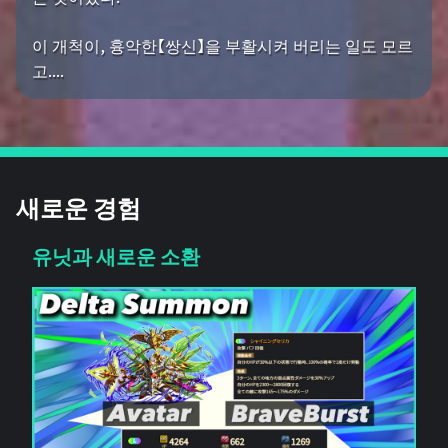
이 개척이, 흉악한【쌍신】을 부활시켜 버리는 일도 모르
고....
새로운 경험
유닛과 새로운 소환