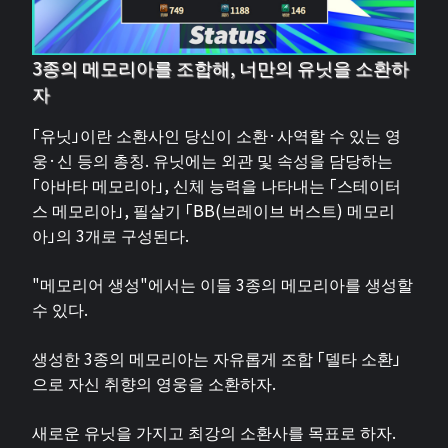
3종의 메모리아를 조합해, 너만의 유닛을 소환하
자
「유닛」이란 소환사인 당신이 소환·사역할 수 있는 영
웅·신 등의 총칭. 유닛에는 외관 및 속성을 담당하는
「아바타 메모리아」, 신체 능력을 나타내는 「스테이터
스 메모리아」, 필살기 「BB(브레이브 버스트) 메모리
아」의 3개로 구성된다.
"메모리어 생성"에서는 이들 3종의 메모리아를 생성할
수 있다.
생성한 3종의 메모리아는 자유롭게 조합 「델타 소환」
으로 자신 취향의 영웅을 소환하자.
새로운 유닛을 가지고 최강의 소환사를 목표로 하자.