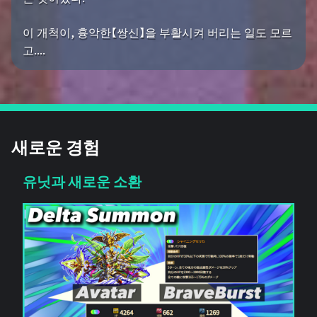
이 개척이, 흉악한【쌍신】을 부활시켜 버리는 일도 모르
고....
새로운 경험
유닛과 새로운 소환