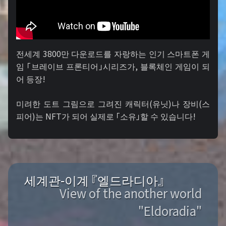
전세계 3800만 다운로드를 자랑하는 인기 스마트폰 게
임 「브레이브 프론티어」시리즈가, 블록체인 게임이 되
어 등장!
미려한 도트 그림으로 그려진 캐릭터(유닛)나 장비(스
피어)는 NFT가 되어 실제로 「소유」할 수 있습니다!
세계관-이계 『엘드라디아』
View of the another world
"Eldoradia"