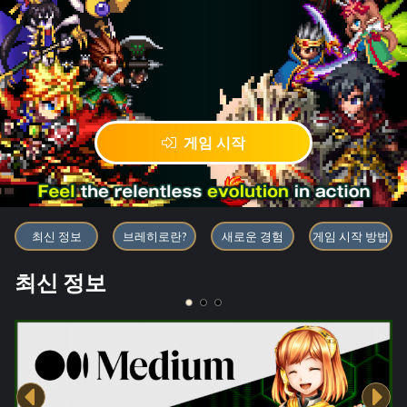
게임 시작
블록체인 게임 「BRAVE FRONT
최신 정보
브레히로란?
새로운 경험
게임 시작 방법
최신 정보