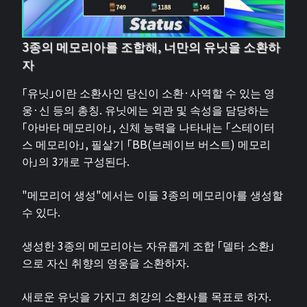
3종의 메모리아를 조합해, 너만의 유닛을 소환하
자
「유닛」이란 소환사인 당신이 소환·사역할 수 있는 영
웅·신 등의 총칭. 유닛에는 외관 및 속성을 담당하는
「아바타 메모리아」, 신체 능력을 나타내는 「스테이터
스 메모리아」, 필살기 「BB(브레이브 버스트) 메모리
아」의 3개로 구성된다.
"메모리어 생성"에서는 이들 3종의 메모리아를 생성할
수 있다.
생성한 3종의 메모리아는 자유롭게 조합 「델타 소환」
으로 자신 취향의 영웅을 소환하자.
새로운 유닛을 가지고 최강의 소환사를 목표로 하자.