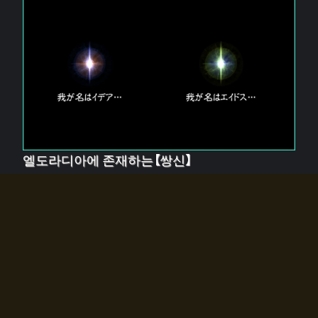
엘도라디아에 존재하는【쌍신】
엘드라디아에는 두 기둥의 신이 존재한다.
【혼】을 관장하는 신 「이데아」와, 【원자】를 관장하는 신
「에이드스」.
쌍신은 왜 자고 있는가?
왜 소환사에게 전화를 받았습니까?
왜 에르드라디아로의 문이 열렸는가?