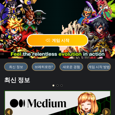
게임 시작
블록체인 게임 「BRAVE FRONT
최신 정보
브레히로란?
새로운 경험
게임 시작 방법
최신 정보