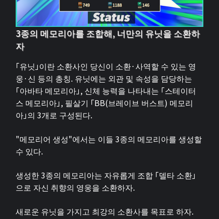
3종의 메모리아를 조합해, 너만의 유닛을 소환하
자
「유닛」이란 소환사인 당신이 소환·사역할 수 있는 영
웅·신 등의 총칭. 유닛에는 외관 및 속성을 담당하는
「아바타 메모리아」, 신체 능력을 나타내는 「스테이터
스 메모리아」, 필살기 「BB(브레이브 버스트) 메모리
아」의 3개로 구성된다.
"메모리어 생성"에서는 이들 3종의 메모리아를 생성할
수 있다.
생성한 3종의 메모리아는 자유롭게 조합 「델타 소환」
으로 자신 취향의 영웅을 소환하자.
새로운 유닛을 가지고 최강의 소환사를 목표로 하자.