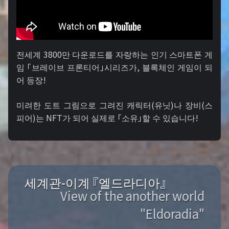
전세계 3800만 다운로드를 자랑하는 인기 스마트폰 게
임 「브레이브 프론티어」시리즈가, 블록체인 게임이 되
어 등장!
미려한 도트 그림으로 그려진 캐릭터(유닛)나 장비(스
피어)는 NFT가 되어 실제로 「소유」할 수 있습니다!
세계관-이계 『엘드라디아』
View of the another world
"Eldoradia"