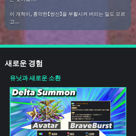
이 개척이, 흉악한【쌍신】을 부활시켜 버리는 일도 모르
고....
새로운 경험
유닛과 새로운 소환