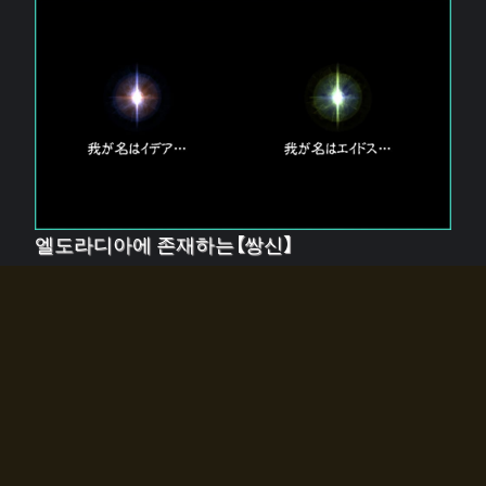
엘도라디아에 존재하는【쌍신】
엘드라디아에는 두 기둥의 신이 존재한다.
【혼】을 관장하는 신 「이데아」와, 【원자】를 관장하는 신
「에이드스」.
쌍신은 왜 자고 있는가?
왜 소환사에게 전화를 받았습니까?
왜 에르드라디아로의 문이 열렸는가?