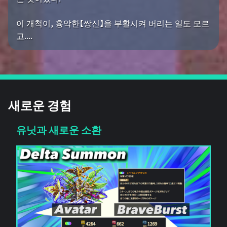
이 개척이, 흉악한【쌍신】을 부활시켜 버리는 일도 모르
고....
새로운 경험
유닛과 새로운 소환