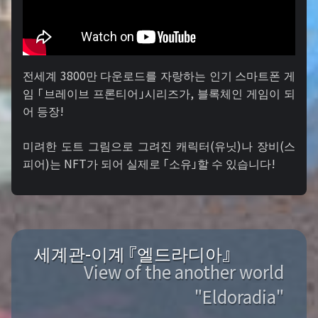
전세계 3800만 다운로드를 자랑하는 인기 스마트폰 게
임 「브레이브 프론티어」시리즈가, 블록체인 게임이 되
어 등장!
미려한 도트 그림으로 그려진 캐릭터(유닛)나 장비(스
피어)는 NFT가 되어 실제로 「소유」할 수 있습니다!
세계관-이계 『엘드라디아』
View of the another world
"Eldoradia"