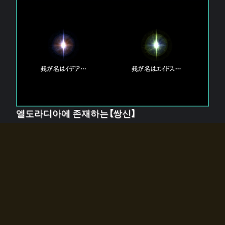
엘도라디아에 존재하는【쌍신】
엘드라디아에는 두 기둥의 신이 존재한다.
【혼】을 관장하는 신 「이데아」와, 【원자】를 관장하는 신
「에이드스」.
쌍신은 왜 자고 있는가?
왜 소환사에게 전화를 받았습니까?
왜 에르드라디아로의 문이 열렸는가?