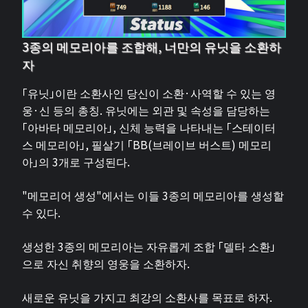
3종의 메모리아를 조합해, 너만의 유닛을 소환하
자
「유닛」이란 소환사인 당신이 소환·사역할 수 있는 영
웅·신 등의 총칭. 유닛에는 외관 및 속성을 담당하는
「아바타 메모리아」, 신체 능력을 나타내는 「스테이터
스 메모리아」, 필살기 「BB(브레이브 버스트) 메모리
아」의 3개로 구성된다.
"메모리어 생성"에서는 이들 3종의 메모리아를 생성할
수 있다.
생성한 3종의 메모리아는 자유롭게 조합 「델타 소환」
으로 자신 취향의 영웅을 소환하자.
새로운 유닛을 가지고 최강의 소환사를 목표로 하자.