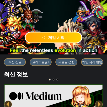
게임 시작
블록체인 게임 「BRAVE FRONT
최신 정보
브레히로란?
새로운 경험
게임 시작 방법
최신 정보