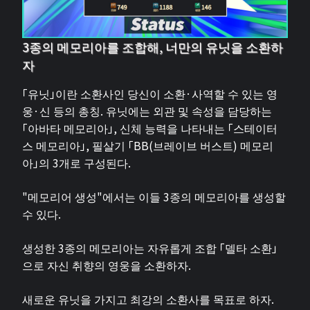
3종의 메모리아를 조합해, 너만의 유닛을 소환하
자
「유닛」이란 소환사인 당신이 소환·사역할 수 있는 영
웅·신 등의 총칭. 유닛에는 외관 및 속성을 담당하는
「아바타 메모리아」, 신체 능력을 나타내는 「스테이터
스 메모리아」, 필살기 「BB(브레이브 버스트) 메모리
아」의 3개로 구성된다.
"메모리어 생성"에서는 이들 3종의 메모리아를 생성할
수 있다.
생성한 3종의 메모리아는 자유롭게 조합 「델타 소환」
으로 자신 취향의 영웅을 소환하자.
새로운 유닛을 가지고 최강의 소환사를 목표로 하자.