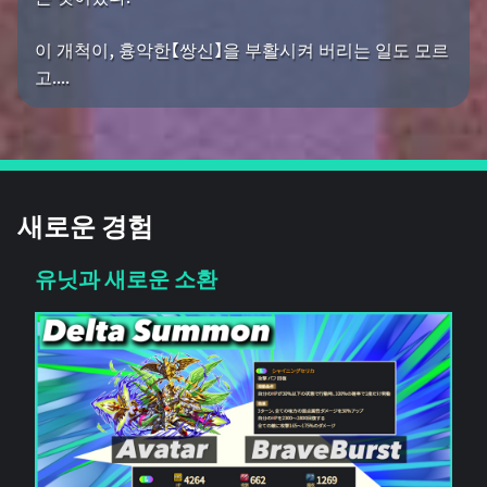
이 개척이, 흉악한【쌍신】을 부활시켜 버리는 일도 모르
고....
새로운 경험
유닛과 새로운 소환