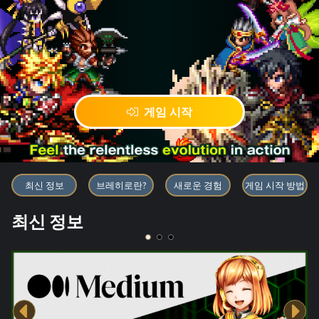
게임 시작
블록체인 게임 「BRAVE FRONT
최신 정보
브레히로란?
새로운 경험
게임 시작 방법
최신 정보