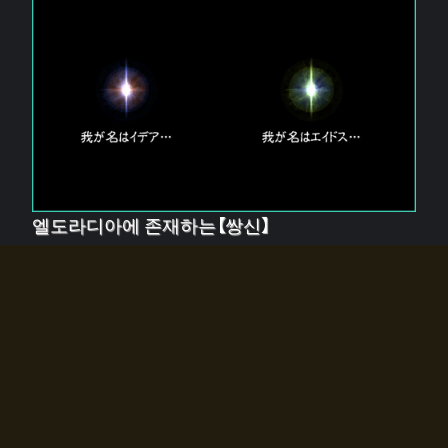
엘도라디아에 존재하는【쌍신】
엘드라디아에는 두 기둥의 신이 존재한다.
【혼】을 관장하는 신 「이데아」와, 【원자】를 관장하는 신
「에이드스」.
쌍신은 왜 자고 있는가?
왜 소환사에게 전화를 받았습니까?
왜 에르드라디아로의 문이 열렸는가?