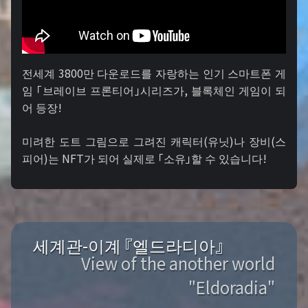
전세계 3800만 다운로드를 자랑하는 인기 스마트폰 게
임 「브레이브 프론티어」시리즈가, 블록체인 게임이 되
어 등장!
미려한 도트 그림으로 그려진 캐릭터(유닛)나 장비(스
피어)는 NFT가 되어 실제로 「소유」할 수 있습니다!
세계관-이계 『엘드라디아』
View of the another world
"Eldoradia"