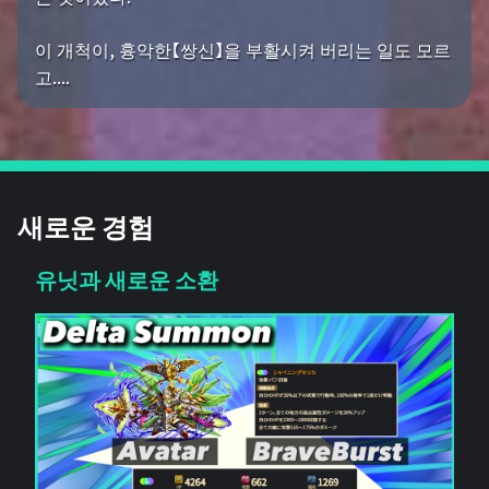
이 개척이, 흉악한【쌍신】을 부활시켜 버리는 일도 모르
고....
새로운 경험
유닛과 새로운 소환