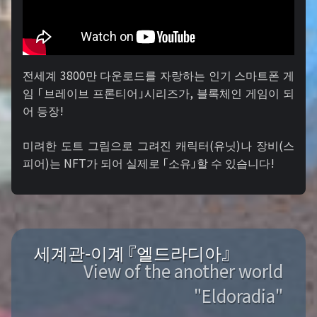
전세계 3800만 다운로드를 자랑하는 인기 스마트폰 게
임 「브레이브 프론티어」시리즈가, 블록체인 게임이 되
어 등장!
미려한 도트 그림으로 그려진 캐릭터(유닛)나 장비(스
피어)는 NFT가 되어 실제로 「소유」할 수 있습니다!
세계관-이계 『엘드라디아』
View of the another world
"Eldoradia"