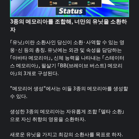
3종의 메모리아를 조합해, 너만의 유닛을 소환하
자
「유닛」이란 소환사인 당신이 소환·사역할 수 있는 영
웅·신 등의 총칭. 유닛에는 외관 및 속성을 담당하는
「아바타 메모리아」, 신체 능력을 나타내는 「스테이터
스 메모리아」, 필살기 「BB(브레이브 버스트) 메모리
아」의 3개로 구성된다.
"메모리어 생성"에서는 이들 3종의 메모리아를 생성할
수 있다.
생성한 3종의 메모리아는 자유롭게 조합 「델타 소환」
으로 자신 취향의 영웅을 소환하자.
새로운 유닛을 가지고 최강의 소환사를 목표로 하자.