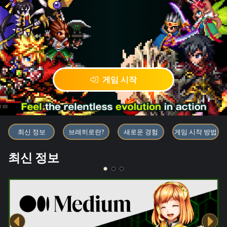
게임 시작
블록체인 게임 「BRAVE FRONT
최신 정보
브레히로란?
새로운 경험
게임 시작 방법
최신 정보