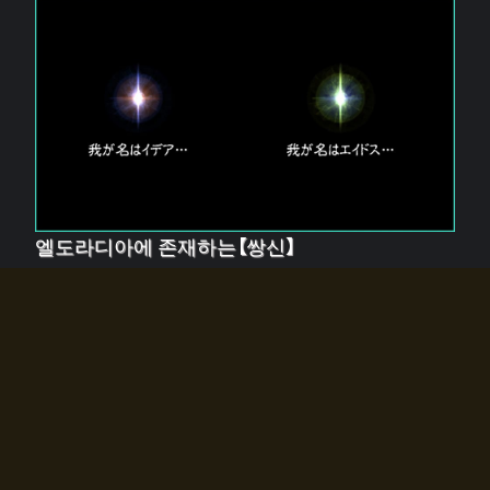
엘도라디아에 존재하는【쌍신】
엘드라디아에는 두 기둥의 신이 존재한다.
【혼】을 관장하는 신 「이데아」와, 【원자】를 관장하는 신
「에이드스」.
쌍신은 왜 자고 있는가?
왜 소환사에게 전화를 받았습니까?
왜 에르드라디아로의 문이 열렸는가?