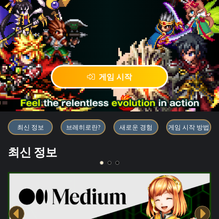
게임 시작
블록체인 게임 「BRAVE FRONT
최신 정보
브레히로란?
새로운 경험
게임 시작 방법
최신 정보