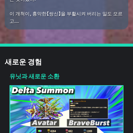
이 개척이, 흉악한【쌍신】을 부활시켜 버리는 일도 모르
고....
새로운 경험
유닛과 새로운 소환