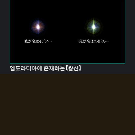
엘도라디아에 존재하는【쌍신】
엘드라디아에는 두 기둥의 신이 존재한다.
【혼】을 관장하는 신 「이데아」와, 【원자】를 관장하는 신
「에이드스」.
쌍신은 왜 자고 있는가?
왜 소환사에게 전화를 받았습니까?
왜 에르드라디아로의 문이 열렸는가?