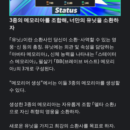
3종의 메모리아를 조합해, 너만의 유닛을 소환하
자
「유닛」이란 소환사인 당신이 소환·사역할 수 있는 영
웅·신 등의 총칭. 유닛에는 외관 및 속성을 담당하는
「아바타 메모리아」, 신체 능력을 나타내는 「스테이터
스 메모리아」, 필살기 「BB(브레이브 버스트) 메모리
아」의 3개로 구성된다.
"메모리어 생성"에서는 이들 3종의 메모리아를 생성할
수 있다.
생성한 3종의 메모리아는 자유롭게 조합 「델타 소환」
으로 자신 취향의 영웅을 소환하자.
새로운 유닛을 가지고 최강의 소환사를 목표로 하자.