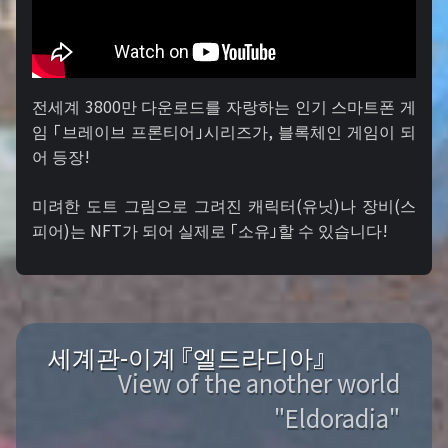
전세계 3800만 다운로드를 자랑하는 인기 스마트폰 게
임 「브레이브 프론티어」시리즈가, 블록체인 게임이 되
어 등장!
미려한 도트 그림으로 그려진 캐릭터(유닛)나 장비(스
피어)는 NFT가 되어 실제로 「소유」할 수 있습니다!
세계관-이계 『엘드라디아』
View of the another world
"Eldoradia"