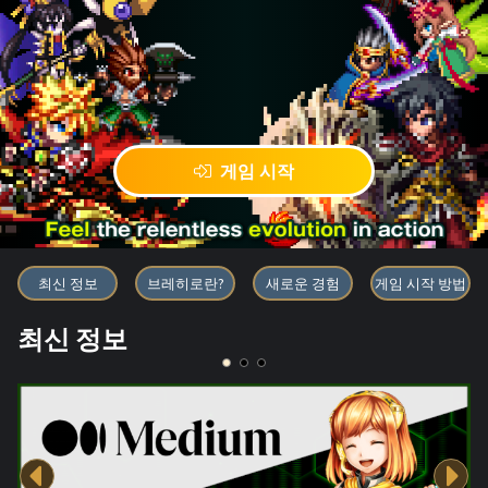
게임 시작
블록체인 게임 「BRAVE FRONT
최신 정보
브레히로란?
새로운 경험
게임 시작 방법
최신 정보