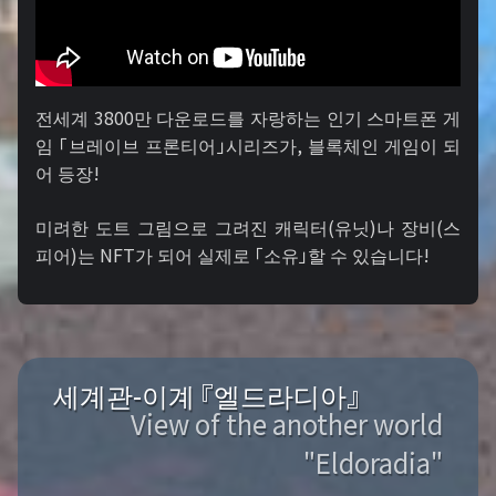
전세계 3800만 다운로드를 자랑하는 인기 스마트폰 게
임 「브레이브 프론티어」시리즈가, 블록체인 게임이 되
어 등장!
미려한 도트 그림으로 그려진 캐릭터(유닛)나 장비(스
피어)는 NFT가 되어 실제로 「소유」할 수 있습니다!
세계관-이계 『엘드라디아』
View of the another world
"Eldoradia"