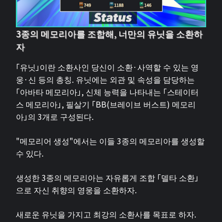
3종의 메모리아를 조합해, 너만의 유닛을 소환하
자
「유닛」이란 소환사인 당신이 소환·사역할 수 있는 영
웅·신 등의 총칭. 유닛에는 외관 및 속성을 담당하는
「아바타 메모리아」, 신체 능력을 나타내는 「스테이터
스 메모리아」, 필살기 「BB(브레이브 버스트) 메모리
아」의 3개로 구성된다.
"메모리어 생성"에서는 이들 3종의 메모리아를 생성할
수 있다.
생성한 3종의 메모리아는 자유롭게 조합 「델타 소환」
으로 자신 취향의 영웅을 소환하자.
새로운 유닛을 가지고 최강의 소환사를 목표로 하자.