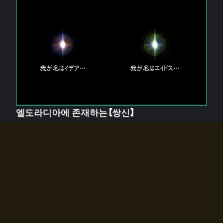
엘도라디아에 존재하는【쌍신】
엘드라디아에는 두 기둥의 신이 존재한다.
【혼】을 관장하는 신 「이데아」와, 【원자】를 관장하는 신
「에이드스」.
쌍신은 왜 자고 있는가?
왜 소환사에게 전화를 받았습니까?
왜 에르드라디아로의 문이 열렸는가?