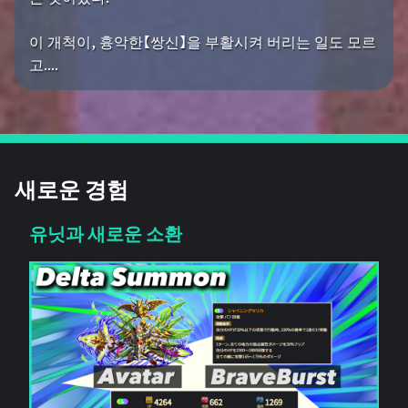
이 개척이, 흉악한【쌍신】을 부활시켜 버리는 일도 모르
고....
새로운 경험
유닛과 새로운 소환