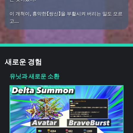
이 개척이, 흉악한【쌍신】을 부활시켜 버리는 일도 모르
고....
새로운 경험
유닛과 새로운 소환