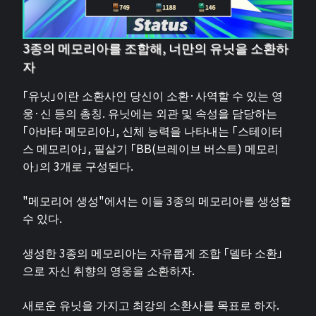
3종의 메모리아를 조합해, 너만의 유닛을 소환하
자
「유닛」이란 소환사인 당신이 소환·사역할 수 있는 영
웅·신 등의 총칭. 유닛에는 외관 및 속성을 담당하는
「아바타 메모리아」, 신체 능력을 나타내는 「스테이터
스 메모리아」, 필살기 「BB(브레이브 버스트) 메모리
아」의 3개로 구성된다.
"메모리어 생성"에서는 이들 3종의 메모리아를 생성할
수 있다.
생성한 3종의 메모리아는 자유롭게 조합 「델타 소환」
으로 자신 취향의 영웅을 소환하자.
새로운 유닛을 가지고 최강의 소환사를 목표로 하자.