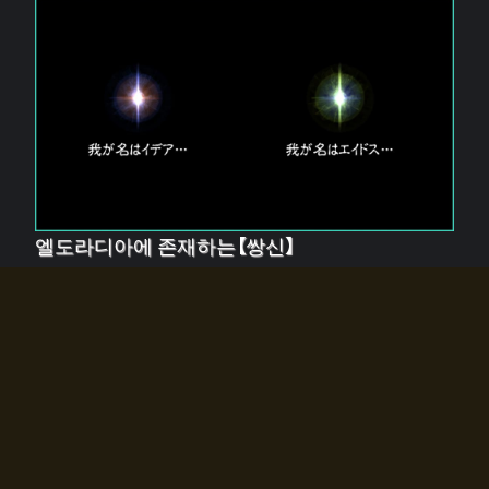
엘도라디아에 존재하는【쌍신】
엘드라디아에는 두 기둥의 신이 존재한다.
【혼】을 관장하는 신 「이데아」와, 【원자】를 관장하는 신
「에이드스」.
쌍신은 왜 자고 있는가?
왜 소환사에게 전화를 받았습니까?
왜 에르드라디아로의 문이 열렸는가?