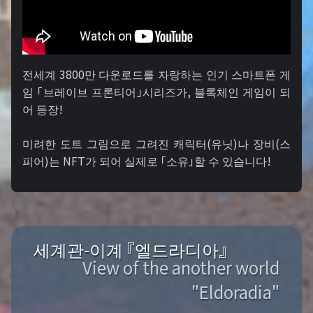
전세계 3800만 다운로드를 자랑하는 인기 스마트폰 게
임 「브레이브 프론티어」시리즈가, 블록체인 게임이 되
어 등장!
미려한 도트 그림으로 그려진 캐릭터(유닛)나 장비(스
피어)는 NFT가 되어 실제로 「소유」할 수 있습니다!
세계관-이계 『엘드라디아』
View of the another world
"Eldoradia"