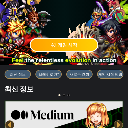
게임 시작
블록체인 게임 「BRAVE FRONT
최신 정보
브레히로란?
새로운 경험
게임 시작 방법
최신 정보