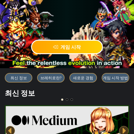
게임 시작
블록체인 게임 「BRAVE FRONT
최신 정보
브레히로란?
새로운 경험
게임 시작 방법
최신 정보