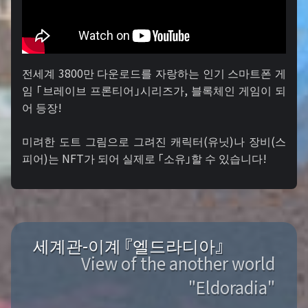
전세계 3800만 다운로드를 자랑하는 인기 스마트폰 게
임 「브레이브 프론티어」시리즈가, 블록체인 게임이 되
어 등장!
미려한 도트 그림으로 그려진 캐릭터(유닛)나 장비(스
피어)는 NFT가 되어 실제로 「소유」할 수 있습니다!
세계관-이계 『엘드라디아』
View of the another world
"Eldoradia"