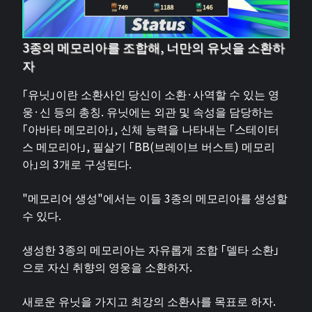
3종의 메모리아를 조합해, 너만의 유닛을 소환하
자
「유닛」이란 소환사인 당신이 소환·사역할 수 있는 영
웅·신 등의 총칭. 유닛에는 외관 및 속성을 담당하는
「아바타 메모리아」, 신체 능력을 나타내는 「스테이터
스 메모리아」, 필살기 「BB(브레이브 버스트) 메모리
아」의 3개로 구성된다.
"메모리어 생성"에서는 이들 3종의 메모리아를 생성할
수 있다.
생성한 3종의 메모리아는 자유롭게 조합 「델타 소환」
으로 자신 취향의 영웅을 소환하자.
새로운 유닛을 가지고 최강의 소환사를 목표로 하자.