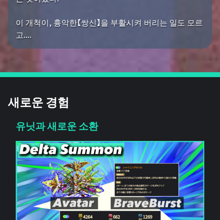
이 개척이, 흉악한【쌍신】을 부활시켜 버리는 일도 모르
고....
새로운 경험
유닛과 새로운 소환