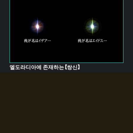
엘도라디아에 존재하는【쌍신】
엘드라디아에는 두 기둥의 신이 존재한다.
【혼】을 관장하는 신 「이데아」와, 【원자】를 관장하는 신
「에이드스」.
쌍신은 왜 자고 있는가?
왜 소환사에게 전화를 받았습니까?
왜 에르드라디아로의 문이 열렸는가?