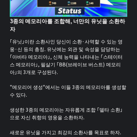
3종의 메모리아를 조합해, 너만의 유닛을 소환하
자
「유닛」이란 소환사인 당신이 소환·사역할 수 있는 영
웅·신 등의 총칭. 유닛에는 외관 및 속성을 담당하는
「아바타 메모리아」, 신체 능력을 나타내는 「스테이터
스 메모리아」, 필살기 「BB(브레이브 버스트) 메모리
아」의 3개로 구성된다.
"메모리어 생성"에서는 이들 3종의 메모리아를 생성할
수 있다.
생성한 3종의 메모리아는 자유롭게 조합 「델타 소환」
으로 자신 취향의 영웅을 소환하자.
새로운 유닛을 가지고 최강의 소환사를 목표로 하자.