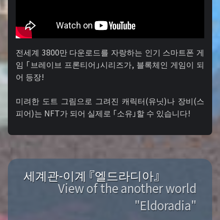
전세계 3800만 다운로드를 자랑하는 인기 스마트폰 게
임 「브레이브 프론티어」시리즈가, 블록체인 게임이 되
어 등장!
미려한 도트 그림으로 그려진 캐릭터(유닛)나 장비(스
피어)는 NFT가 되어 실제로 「소유」할 수 있습니다!
세계관-이계 『엘드라디아』
View of the another world
"Eldoradia"