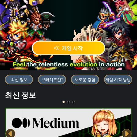
게임 시작
블록체인 게임 「BRAVE FRONT
최신 정보
브레히로란?
새로운 경험
게임 시작 방법
최신 정보