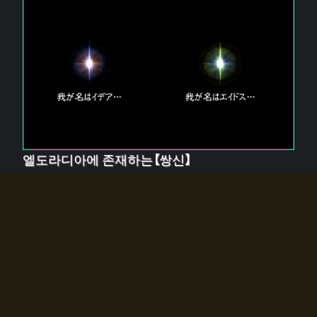
엘도라디아에 존재하는【쌍신】
엘드라디아에는 두 기둥의 신이 존재한다.
【혼】을 관장하는 신 「이데아」와, 【원자】를 관장하는 신
「에이드스」.
쌍신은 왜 자고 있는가?
왜 소환사에게 전화를 받았습니까?
왜 에르드라디아로의 문이 열렸는가?