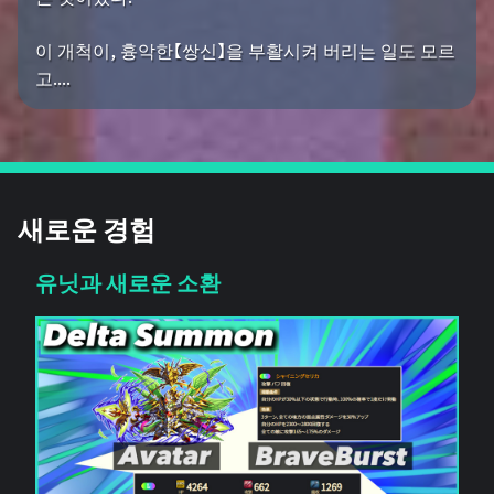
이 개척이, 흉악한【쌍신】을 부활시켜 버리는 일도 모르
고....
새로운 경험
유닛과 새로운 소환