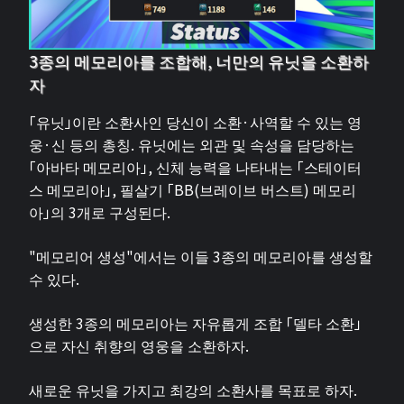
3종의 메모리아를 조합해, 너만의 유닛을 소환하
자
「유닛」이란 소환사인 당신이 소환·사역할 수 있는 영
웅·신 등의 총칭. 유닛에는 외관 및 속성을 담당하는
「아바타 메모리아」, 신체 능력을 나타내는 「스테이터
스 메모리아」, 필살기 「BB(브레이브 버스트) 메모리
아」의 3개로 구성된다.
"메모리어 생성"에서는 이들 3종의 메모리아를 생성할
수 있다.
생성한 3종의 메모리아는 자유롭게 조합 「델타 소환」
으로 자신 취향의 영웅을 소환하자.
새로운 유닛을 가지고 최강의 소환사를 목표로 하자.