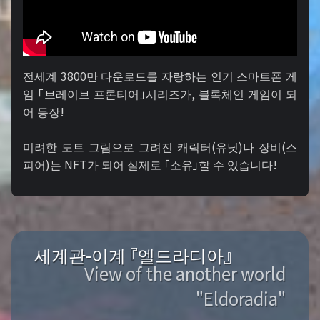
전세계 3800만 다운로드를 자랑하는 인기 스마트폰 게
임 「브레이브 프론티어」시리즈가, 블록체인 게임이 되
어 등장!
미려한 도트 그림으로 그려진 캐릭터(유닛)나 장비(스
피어)는 NFT가 되어 실제로 「소유」할 수 있습니다!
세계관-이계 『엘드라디아』
View of the another world
"Eldoradia"