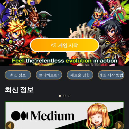
게임 시작
블록체인 게임 「BRAVE FRONT
최신 정보
브레히로란?
새로운 경험
게임 시작 방법
최신 정보