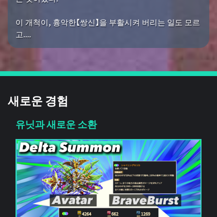
이 개척이, 흉악한【쌍신】을 부활시켜 버리는 일도 모르
고....
새로운 경험
유닛과 새로운 소환