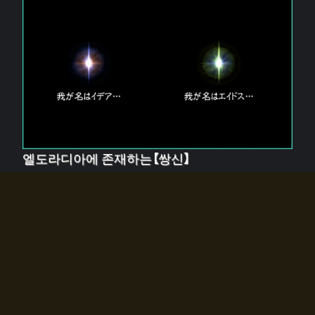
엘도라디아에 존재하는【쌍신】
엘드라디아에는 두 기둥의 신이 존재한다.
【혼】을 관장하는 신 「이데아」와, 【원자】를 관장하는 신
「에이드스」.
쌍신은 왜 자고 있는가?
왜 소환사에게 전화를 받았습니까?
왜 에르드라디아로의 문이 열렸는가?