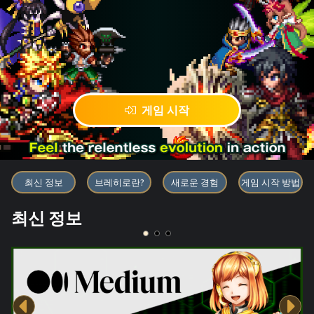
게임 시작
블록체인 게임 「BRAVE FRONT
최신 정보
브레히로란?
새로운 경험
게임 시작 방법
최신 정보