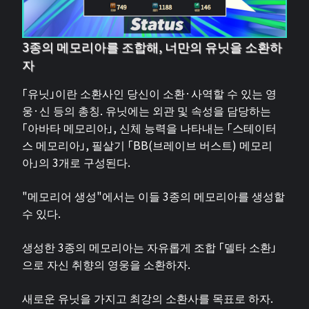
3종의 메모리아를 조합해, 너만의 유닛을 소환하
자
「유닛」이란 소환사인 당신이 소환·사역할 수 있는 영
웅·신 등의 총칭. 유닛에는 외관 및 속성을 담당하는
「아바타 메모리아」, 신체 능력을 나타내는 「스테이터
스 메모리아」, 필살기 「BB(브레이브 버스트) 메모리
아」의 3개로 구성된다.
"메모리어 생성"에서는 이들 3종의 메모리아를 생성할
수 있다.
생성한 3종의 메모리아는 자유롭게 조합 「델타 소환」
으로 자신 취향의 영웅을 소환하자.
새로운 유닛을 가지고 최강의 소환사를 목표로 하자.