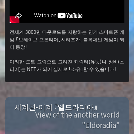
전세계 3800만 다운로드를 자랑하는 인기 스마트폰 게
임 「브레이브 프론티어」시리즈가, 블록체인 게임이 되
어 등장!
미려한 도트 그림으로 그려진 캐릭터(유닛)나 장비(스
피어)는 NFT가 되어 실제로 「소유」할 수 있습니다!
세계관-이계 『엘드라디아』
View of the another world
"Eldoradia"