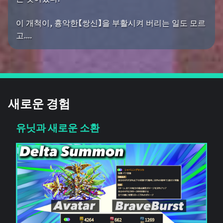
이 개척이, 흉악한【쌍신】을 부활시켜 버리는 일도 모르
고....
새로운 경험
유닛과 새로운 소환