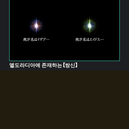
엘도라디아에 존재하는【쌍신】
엘드라디아에는 두 기둥의 신이 존재한다.
【혼】을 관장하는 신 「이데아」와, 【원자】를 관장하는 신
「에이드스」.
쌍신은 왜 자고 있는가?
왜 소환사에게 전화를 받았습니까?
왜 에르드라디아로의 문이 열렸는가?