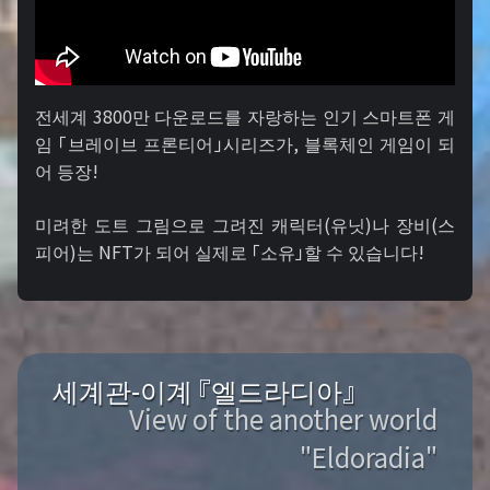
전세계 3800만 다운로드를 자랑하는 인기 스마트폰 게
임 「브레이브 프론티어」시리즈가, 블록체인 게임이 되
어 등장!
미려한 도트 그림으로 그려진 캐릭터(유닛)나 장비(스
피어)는 NFT가 되어 실제로 「소유」할 수 있습니다!
세계관-이계 『엘드라디아』
View of the another world
"Eldoradia"