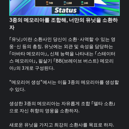
3종의 메모리아를 조합해, 너만의 유닛을 소환하
자
「유닛」이란 소환사인 당신이 소환·사역할 수 있는 영
웅·신 등의 총칭. 유닛에는 외관 및 속성을 담당하는
「아바타 메모리아」, 신체 능력을 나타내는 「스테이터
스 메모리아」, 필살기 「BB(브레이브 버스트) 메모리
아」의 3개로 구성된다.
"메모리어 생성"에서는 이들 3종의 메모리아를 생성할
수 있다.
생성한 3종의 메모리아는 자유롭게 조합 「델타 소환」
으로 자신 취향의 영웅을 소환하자.
새로운 유닛을 가지고 최강의 소환사를 목표로 하자.