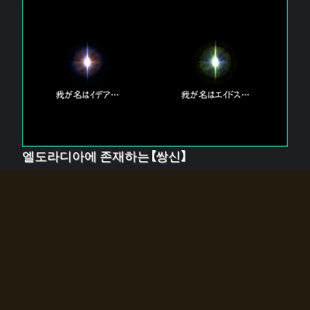
엘도라디아에 존재하는【쌍신】
엘드라디아에는 두 기둥의 신이 존재한다.
【혼】을 관장하는 신 「이데아」와, 【원자】를 관장하는 신
「에이드스」.
쌍신은 왜 자고 있는가?
왜 소환사에게 전화를 받았습니까?
왜 에르드라디아로의 문이 열렸는가?