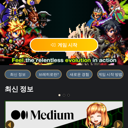
게임 시작
블록체인 게임 「BRAVE FRONT
최신 정보
브레히로란?
새로운 경험
게임 시작 방법
최신 정보