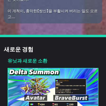
이 개척이, 흉악한【쌍신】을 부활시켜 버리는 일도 모르
고....
새로운 경험
유닛과 새로운 소환