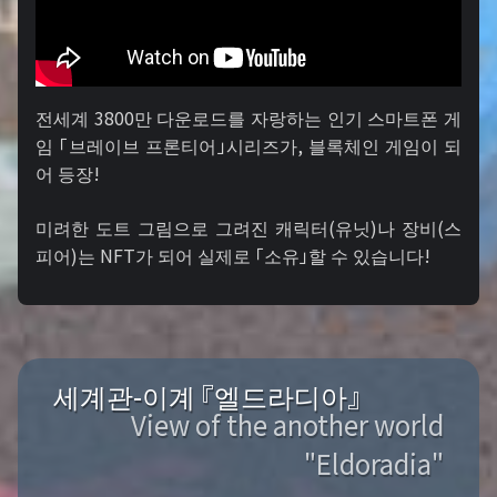
전세계 3800만 다운로드를 자랑하는 인기 스마트폰 게
임 「브레이브 프론티어」시리즈가, 블록체인 게임이 되
어 등장!
미려한 도트 그림으로 그려진 캐릭터(유닛)나 장비(스
피어)는 NFT가 되어 실제로 「소유」할 수 있습니다!
세계관-이계 『엘드라디아』
View of the another world
"Eldoradia"