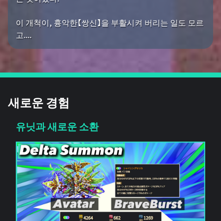
이 개척이, 흉악한【쌍신】을 부활시켜 버리는 일도 모르
고....
새로운 경험
유닛과 새로운 소환