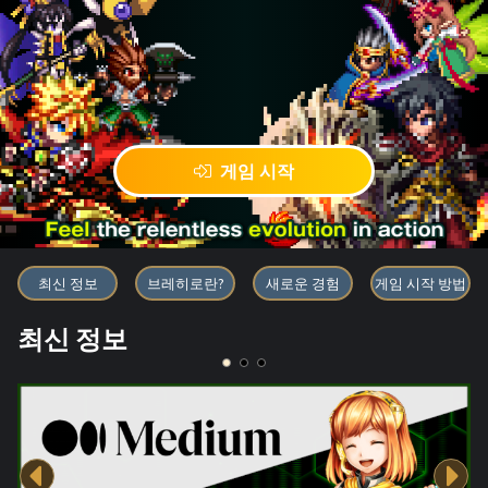
게임 시작
블록체인 게임 「BRAVE FRONT
최신 정보
브레히로란?
새로운 경험
게임 시작 방법
최신 정보