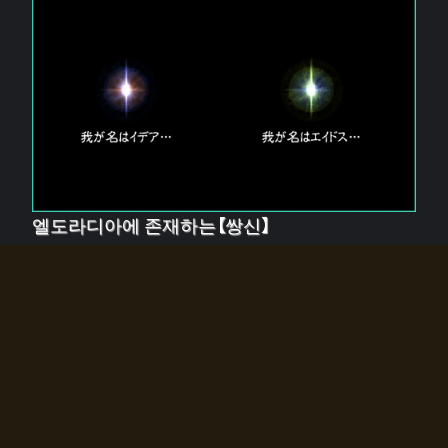
엘도라디아에 존재하는【쌍신】
엘드라디아에는 두 기둥의 신이 존재한다.
【혼】을 관장하는 신 「이데아」와, 【원자】를 관장하는 신
「에이드스」.
쌍신은 왜 자고 있는가?
왜 소환사에게 전화를 받았습니까?
왜 에르드라디아로의 문이 열렸는가?