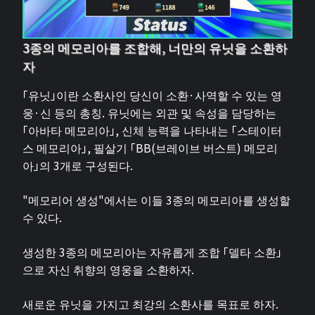
3종의 메모리아를 조합해, 너만의 유닛을 소환하
자
「유닛」이란 소환사인 당신이 소환·사역할 수 있는 영
웅·신 등의 총칭. 유닛에는 외관 및 속성을 담당하는
「아바타 메모리아」, 신체 능력을 나타내는 「스테이터
스 메모리아」, 필살기 「BB(브레이브 버스트) 메모리
아」의 3개로 구성된다.
"메모리어 생성"에서는 이들 3종의 메모리아를 생성할
수 있다.
생성한 3종의 메모리아는 자유롭게 조합 「델타 소환」
으로 자신 취향의 영웅을 소환하자.
새로운 유닛을 가지고 최강의 소환사를 목표로 하자.