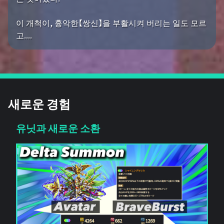
이 개척이, 흉악한【쌍신】을 부활시켜 버리는 일도 모르
고....
새로운 경험
유닛과 새로운 소환