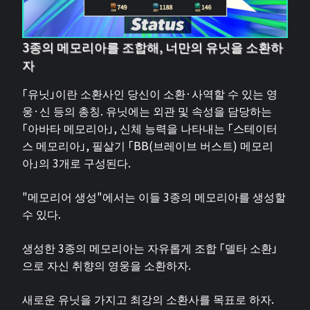
3종의 메모리아를 조합해, 너만의 유닛을 소환하
자
「유닛」이란 소환사인 당신이 소환·사역할 수 있는 영
웅·신 등의 총칭. 유닛에는 외관 및 속성을 담당하는
「아바타 메모리아」, 신체 능력을 나타내는 「스테이터
스 메모리아」, 필살기 「BB(브레이브 버스트) 메모리
아」의 3개로 구성된다.
"메모리어 생성"에서는 이들 3종의 메모리아를 생성할
수 있다.
생성한 3종의 메모리아는 자유롭게 조합 「델타 소환」
으로 자신 취향의 영웅을 소환하자.
새로운 유닛을 가지고 최강의 소환사를 목표로 하자.