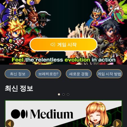
게임 시작
블록체인 게임 「BRAVE FRONT
최신 정보
브레히로란?
새로운 경험
게임 시작 방법
최신 정보