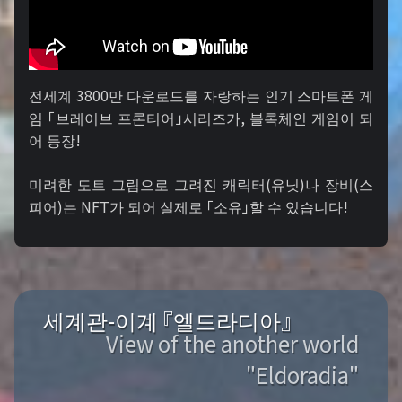
전세계 3800만 다운로드를 자랑하는 인기 스마트폰 게
임 「브레이브 프론티어」시리즈가, 블록체인 게임이 되
어 등장!
미려한 도트 그림으로 그려진 캐릭터(유닛)나 장비(스
피어)는 NFT가 되어 실제로 「소유」할 수 있습니다!
세계관-이계 『엘드라디아』
View of the another world
"Eldoradia"