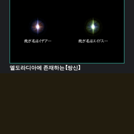
엘도라디아에 존재하는【쌍신】
엘드라디아에는 두 기둥의 신이 존재한다.
【혼】을 관장하는 신 「이데아」와, 【원자】를 관장하는 신
「에이드스」.
쌍신은 왜 자고 있는가?
왜 소환사에게 전화를 받았습니까?
왜 에르드라디아로의 문이 열렸는가?