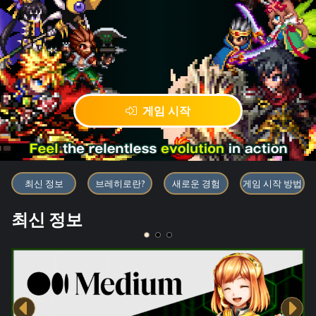
게임 시작
블록체인 게임 「BRAVE FRONT
최신 정보
브레히로란?
새로운 경험
게임 시작 방법
최신 정보