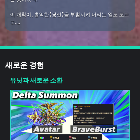
이 개척이, 흉악한【쌍신】을 부활시켜 버리는 일도 모르
고....
새로운 경험
유닛과 새로운 소환