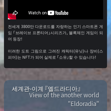
전세계 3800만 다운로드를 자랑하는 인기 스마트폰 게
임 「브레이브 프론티어」시리즈가, 블록체인 게임이 되
어 등장!
미려한 도트 그림으로 그려진 캐릭터(유닛)나 장비(스
피어)는 NFT가 되어 실제로 「소유」할 수 있습니다!
세계관-이계 『엘드라디아』
View of the another world
"Eldoradia"