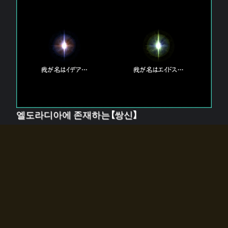
엘도라디아에 존재하는【쌍신】
엘드라디아에는 두 기둥의 신이 존재한다.
【혼】을 관장하는 신 「이데아」와, 【원자】를 관장하는 신
「에이드스」.
쌍신은 왜 자고 있는가?
왜 소환사에게 전화를 받았습니까?
왜 에르드라디아로의 문이 열렸는가?