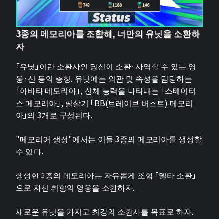
3종의 메모리아를 조합해, 너만의 유닛을 소환하
자
「유닛」이란 소환사인 당신이 소환·사역할 수 있는 영
웅·신 등의 총칭. 유닛에는 외관 및 속성을 담당하는
「아바타 메모리아」, 신체 능력을 나타내는 「스테이터
스 메모리아」, 필살기 「BB(브레이브 버스트) 메모리
아」의 3개로 구성된다.
"메모리어 생성"에서는 이들 3종의 메모리아를 생성할
수 있다.
생성한 3종의 메모리아는 자유롭게 조합 「델타 소환」
으로 자신 취향의 영웅을 소환하자.
새로운 유닛을 가지고 최강의 소환사를 목표로 하자.