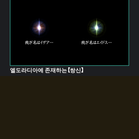
엘도라디아에 존재하는【쌍신】
엘드라디아에는 두 기둥의 신이 존재한다.
【혼】을 관장하는 신 「이데아」와, 【원자】를 관장하는 신
「에이드스」.
쌍신은 왜 자고 있는가?
왜 소환사에게 전화를 받았습니까?
왜 에르드라디아로의 문이 열렸는가?