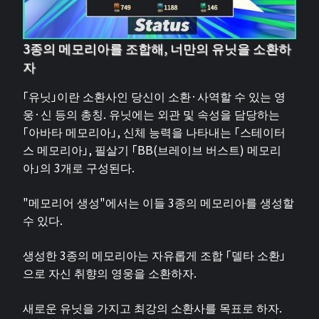
3종의 메모리아를 조합해, 너만의 유닛을 소환하
자
「유닛」이란 소환사인 당신이 소환·사역할 수 있는 영
웅·신 등의 총칭. 유닛에는 외관 및 속성을 담당하는
「아바타 메모리아」, 신체 능력을 나타내는 「스테이터
스 메모리아」, 필살기 「BB(브레이브 버스트) 메모리
아」의 3개로 구성된다.
"메모리어 생성"에서는 이들 3종의 메모리아를 생성할
수 있다.
생성한 3종의 메모리아는 자유롭게 조합 「델타 소환」
으로 자신 취향의 영웅을 소환하자.
새로운 유닛을 가지고 최강의 소환사를 목표로 하자.