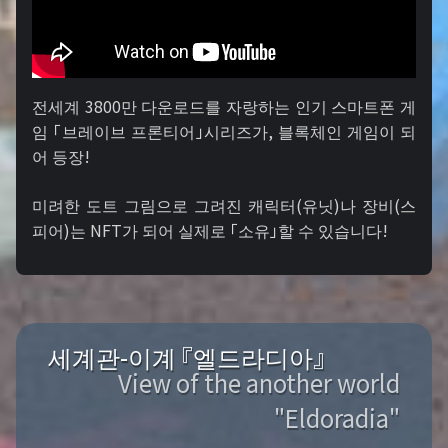
전세계 3800만 다운로드를 자랑하는 인기 스마트폰 게
임 「브레이브 프론티어」시리즈가, 블록체인 게임이 되
어 등장!
미려한 도트 그림으로 그려진 캐릭터(유닛)나 장비(스
피어)는 NFT가 되어 실제로 「소유」할 수 있습니다!
세계관-이계 『엘드라디아』
View of the another world
"Eldoradia"