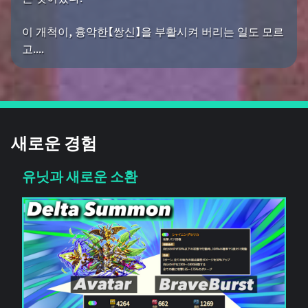
이 개척이, 흉악한【쌍신】을 부활시켜 버리는 일도 모르
고....
새로운 경험
유닛과 새로운 소환