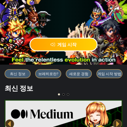
게임 시작
블록체인 게임 「BRAVE FRONT
최신 정보
브레히로란?
새로운 경험
게임 시작 방법
최신 정보