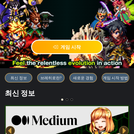
게임 시작
블록체인 게임 「BRAVE FRONT
최신 정보
브레히로란?
새로운 경험
게임 시작 방법
최신 정보