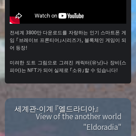
전세계 3800만 다운로드를 자랑하는 인기 스마트폰 게
임 「브레이브 프론티어」시리즈가, 블록체인 게임이 되
어 등장!
미려한 도트 그림으로 그려진 캐릭터(유닛)나 장비(스
피어)는 NFT가 되어 실제로 「소유」할 수 있습니다!
세계관-이계 『엘드라디아』
View of the another world
"Eldoradia"