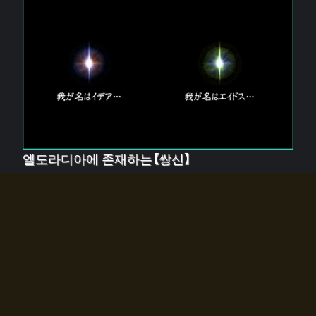
엘도라디아에 존재하는【쌍신】
엘드라디아에는 두 기둥의 신이 존재한다.
【혼】을 관장하는 신 「이데아」와, 【원자】를 관장하는 신
「에이드스」.
쌍신은 왜 자고 있는가?
왜 소환사에게 전화를 받았습니까?
왜 에르드라디아로의 문이 열렸는가?