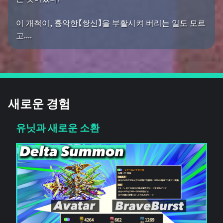
이 개척이, 흉악한【쌍신】을 부활시켜 버리는 일도 모르
고....
새로운 경험
유닛과 새로운 소환