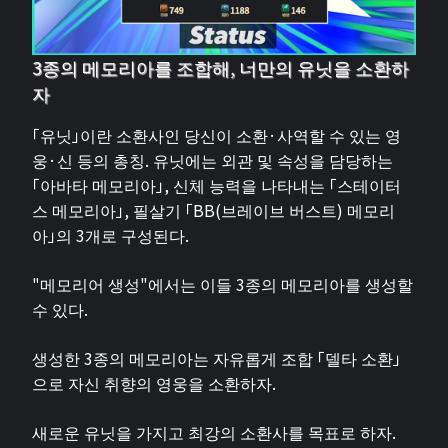
3종의 메모리아를 조합해, 너만의 유닛을 소환하
자
「유닛」이란 소환사인 당신이 소환·사역할 수 있는 영
웅·신 등의 총칭. 유닛에는 외관 및 속성을 담당하는
「아바타 메모리아」, 신체 능력을 나타내는 「스테이터
스 메모리아」, 필살기 「BB(브레이브 버스트) 메모리
아」의 3개로 구성된다.
"메모리어 생성"에서는 이들 3종의 메모리아를 생성할
수 있다.
생성한 3종의 메모리아는 자유롭게 조합 「델타 소환」
으로 자신 취향의 영웅을 소환하자.
새로운 유닛을 가지고 최강의 소환사를 목표로 하자.