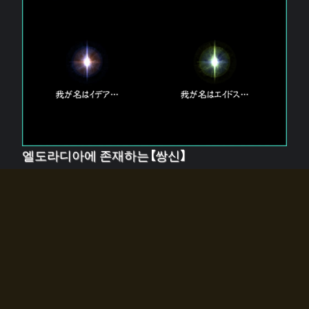
엘도라디아에 존재하는【쌍신】
엘드라디아에는 두 기둥의 신이 존재한다.
【혼】을 관장하는 신 「이데아」와, 【원자】를 관장하는 신
「에이드스」.
쌍신은 왜 자고 있는가?
왜 소환사에게 전화를 받았습니까?
왜 에르드라디아로의 문이 열렸는가?