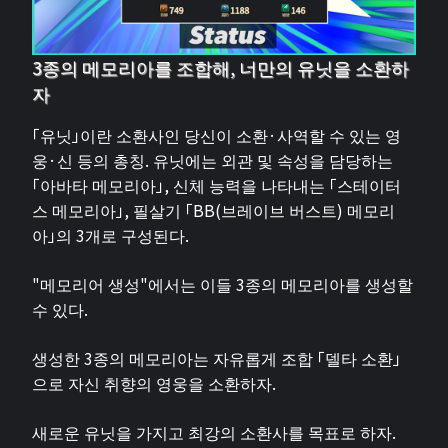
3종의 메모리아를 조합해, 너만의 유닛을 소환하
자
「유닛」이란 소환사인 당신이 소환·사역할 수 있는 영
웅·신 등의 총칭. 유닛에는 외관 및 속성을 담당하는
「아바타 메모리아」, 신체 능력을 나타내는 「스테이터
스 메모리아」, 필살기 「BB(브레이브 버스트) 메모리
아」의 3개로 구성된다.
"메모리어 생성"에서는 이들 3종의 메모리아를 생성할
수 있다.
생성한 3종의 메모리아는 자유롭게 조합 「델타 소환」
으로 자신 취향의 영웅을 소환하자.
새로운 유닛을 가지고 최강의 소환사를 목표로 하자.