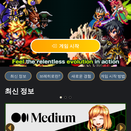
게임 시작
블록체인 게임 「BRAVE FRONT
최신 정보
브레히로란?
새로운 경험
게임 시작 방법
최신 정보