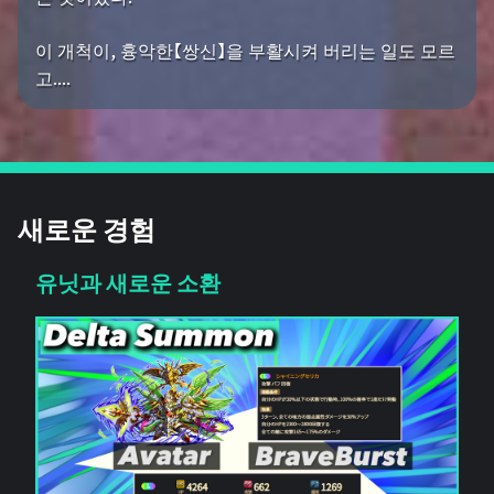
이 개척이, 흉악한【쌍신】을 부활시켜 버리는 일도 모르
고....
새로운 경험
유닛과 새로운 소환