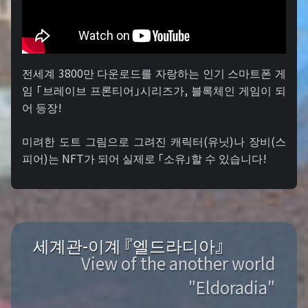
전세계 3800만 다운로드를 자랑하는 인기 스마트폰 게
임 「브레이브 프론티어」시리즈가, 블록체인 게임이 되
어 등장!
미려한 도트 그림으로 그려진 캐릭터(유닛)나 장비(스
피어)는 NFT가 되어 실제로 「소유」할 수 있습니다!
세계관-이계 『엘드라디아』
View of the another world
"Eldoradia"