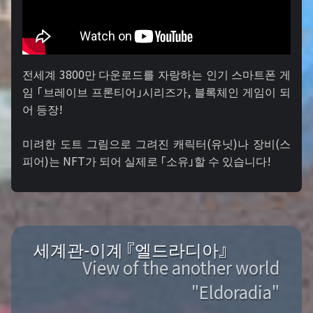
전세계 3800만 다운로드를 자랑하는 인기 스마트폰 게
임 「브레이브 프론티어」시리즈가, 블록체인 게임이 되
어 등장!
미려한 도트 그림으로 그려진 캐릭터(유닛)나 장비(스
피어)는 NFT가 되어 실제로 「소유」할 수 있습니다!
세계관-이계 『엘드라디아』
View of the another world
"Eldoradia"