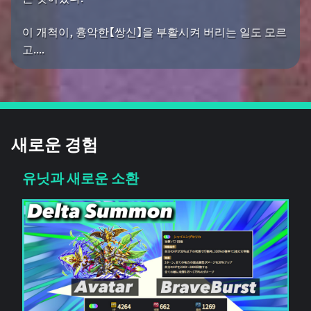
이 개척이, 흉악한【쌍신】을 부활시켜 버리는 일도 모르
고....
새로운 경험
유닛과 새로운 소환