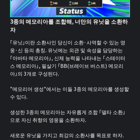
3종의 메모리아를 조합해, 너만의 유닛을 소환하
자
「유닛」이란 소환사인 당신이 소환·사역할 수 있는 영
웅·신 등의 총칭. 유닛에는 외관 및 속성을 담당하는
「아바타 메모리아」, 신체 능력을 나타내는 「스테이터
스 메모리아」, 필살기 「BB(브레이브 버스트) 메모리
아」의 3개로 구성된다.
"메모리어 생성"에서는 이들 3종의 메모리아를 생성할
수 있다.
생성한 3종의 메모리아는 자유롭게 조합 「델타 소환」
으로 자신 취향의 영웅을 소환하자.
새로운 유닛을 가지고 최강의 소환사를 목표로 하자.