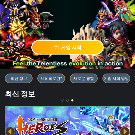
게임 시작
블록체인 게임 「BRAVE FRONT
최신 정보
브레히로란?
새로운 경험
게임 시작 방법
최신 정보