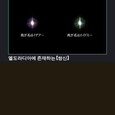
엘도라디아에 존재하는【쌍신】
엘드라디아에는 두 기둥의 신이 존재한다.
【혼】을 관장하는 신 「이데아」와, 【원자】를 관장하는 신
「에이드스」.
쌍신은 왜 자고 있는가?
왜 소환사에게 전화를 받았습니까?
왜 에르드라디아로의 문이 열렸는가?