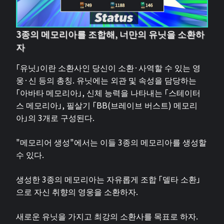
3종의 메모리아를 조합해, 너만의 유닛을 소환하
자
「유닛」이란 소환사인 당신이 소환·사역할 수 있는 영
웅·신 등의 총칭. 유닛에는 외관 및 속성을 담당하는
「아바타 메모리아」, 신체 능력을 나타내는 「스테이터
스 메모리아」, 필살기 「BB(브레이브 버스트) 메모리
아」의 3개로 구성된다.
"메모리어 생성"에서는 이들 3종의 메모리아를 생성할
수 있다.
생성한 3종의 메모리아는 자유롭게 조합 「델타 소환」
으로 자신 취향의 영웅을 소환하자.
새로운 유닛을 가지고 최강의 소환사를 목표로 하자.