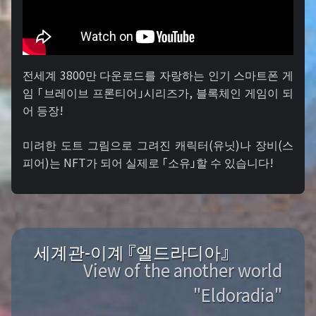
전세계 3800만 다운로드를 자랑하는 인기 스마트폰 게
임 「브레이브 프론티어」시리즈가, 블록체인 게임이 되
어 등장!
미려한 도트 그림으로 그려진 캐릭터(유닛)나 장비(스
피어)는 NFT가 되어 실제로 「소유」할 수 있습니다!
세계관-이계 『엘드라디아』
View of the another world
"Eldoradia"