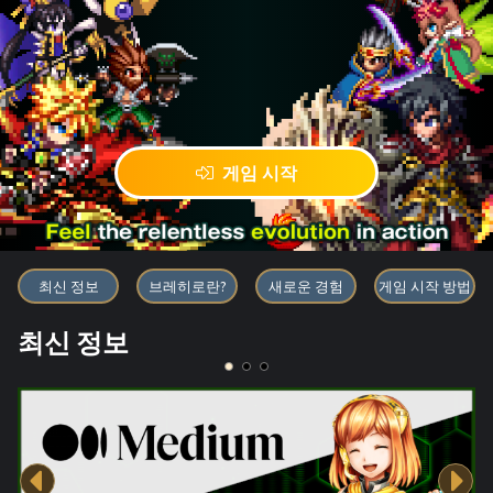
게임 시작
블록체인 게임 「BRAVE FRONT
최신 정보
브레히로란?
새로운 경험
게임 시작 방법
최신 정보