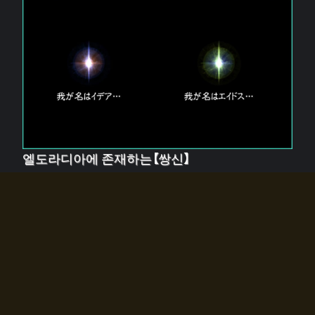
엘도라디아에 존재하는【쌍신】
엘드라디아에는 두 기둥의 신이 존재한다.
【혼】을 관장하는 신 「이데아」와, 【원자】를 관장하는 신
「에이드스」.
쌍신은 왜 자고 있는가?
왜 소환사에게 전화를 받았습니까?
왜 에르드라디아로의 문이 열렸는가?