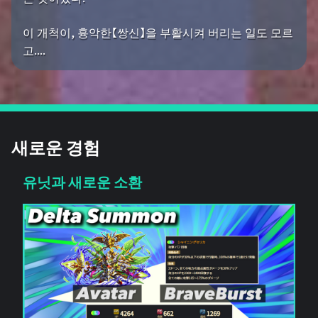
이 개척이, 흉악한【쌍신】을 부활시켜 버리는 일도 모르
고....
새로운 경험
유닛과 새로운 소환