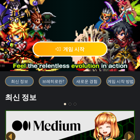
게임 시작
블록체인 게임 「BRAVE FRONT
최신 정보
브레히로란?
새로운 경험
게임 시작 방법
최신 정보