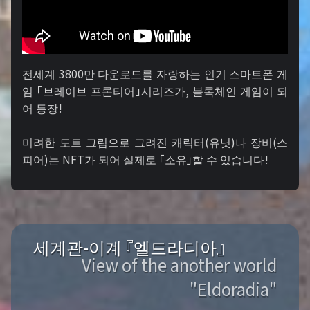
전세계 3800만 다운로드를 자랑하는 인기 스마트폰 게
임 「브레이브 프론티어」시리즈가, 블록체인 게임이 되
어 등장!
미려한 도트 그림으로 그려진 캐릭터(유닛)나 장비(스
피어)는 NFT가 되어 실제로 「소유」할 수 있습니다!
세계관-이계 『엘드라디아』
View of the another world
"Eldoradia"