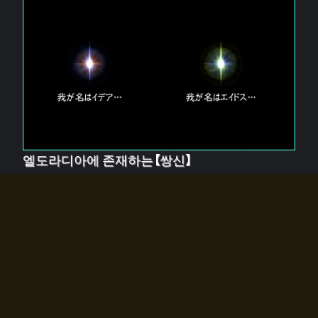
엘도라디아에 존재하는【쌍신】
엘드라디아에는 두 기둥의 신이 존재한다.
【혼】을 관장하는 신 「이데아」와, 【원자】를 관장하는 신
「에이드스」.
쌍신은 왜 자고 있는가?
왜 소환사에게 전화를 받았습니까?
왜 에르드라디아로의 문이 열렸는가?