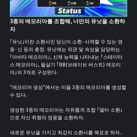
3종의 메모리아를 조합해, 너만의 유닛을 소환하
자
「유닛」이란 소환사인 당신이 소환·사역할 수 있는 영
웅·신 등의 총칭. 유닛에는 외관 및 속성을 담당하는
「아바타 메모리아」, 신체 능력을 나타내는 「스테이터
스 메모리아」, 필살기 「BB(브레이브 버스트) 메모리
아」의 3개로 구성된다.
"메모리어 생성"에서는 이들 3종의 메모리아를 생성할
수 있다.
생성한 3종의 메모리아는 자유롭게 조합 「델타 소환」
으로 자신 취향의 영웅을 소환하자.
새로운 유닛을 가지고 최강의 소환사를 목표로 하자.