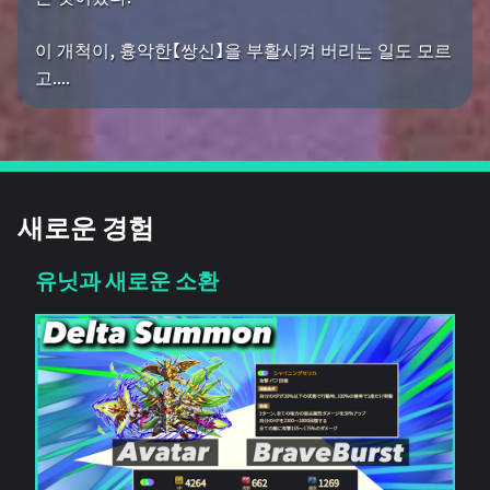
이 개척이, 흉악한【쌍신】을 부활시켜 버리는 일도 모르
고....
새로운 경험
유닛과 새로운 소환