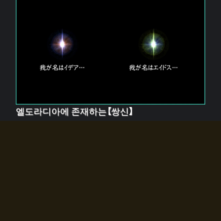
엘도라디아에 존재하는【쌍신】
엘드라디아에는 두 기둥의 신이 존재한다.
【혼】을 관장하는 신 「이데아」와, 【원자】를 관장하는 신
「에이드스」.
쌍신은 왜 자고 있는가?
왜 소환사에게 전화를 받았습니까?
왜 에르드라디아로의 문이 열렸는가?