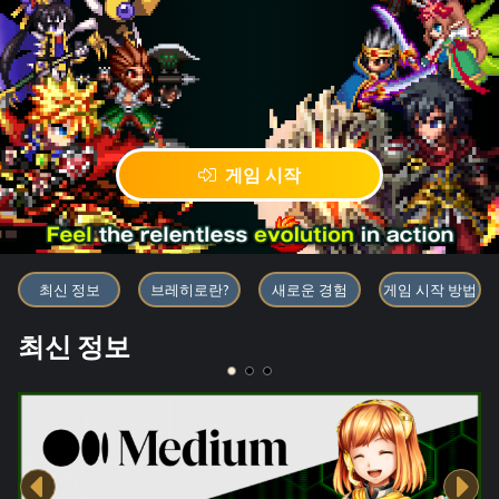
게임 시작
블록체인 게임 「BRAVE FRONT
최신 정보
브레히로란?
새로운 경험
게임 시작 방법
최신 정보