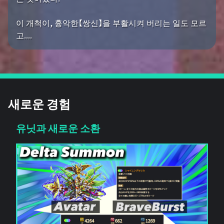
이 개척이, 흉악한【쌍신】을 부활시켜 버리는 일도 모르
고....
새로운 경험
유닛과 새로운 소환