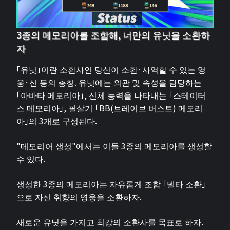
3종의 메모리아를 조합해, 너만의 유닛을 소환하
자
「유닛」이란 소환사인 당신이 소환·사역할 수 있는 영
웅·신 등의 총칭. 유닛에는 외관 및 속성을 담당하는
「아바타 메모리아」, 신체 능력을 나타내는 「스테이터
스 메모리아」, 필살기 「BB(브레이브 버스트) 메모리
아」의 3개로 구성된다.
"메모리어 생성"에서는 이들 3종의 메모리아를 생성할
수 있다.
생성한 3종의 메모리아는 자유롭게 조합 「델타 소환」
으로 자신 취향의 영웅을 소환하자.
새로운 유닛을 가지고 최강의 소환사를 목표로 하자.