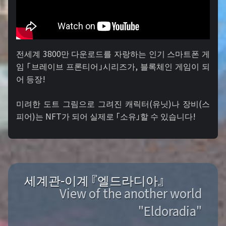
전세계 3800만 다운로드를 자랑하는 인기 스마트폰 게
임 「브레이브 프론티어」시리즈가, 블록체인 게임이 되
어 등장!
미려한 도트 그림으로 그려진 캐릭터(유닛)나 장비(스
피어)는 NFT가 되어 실제로 「소유」할 수 있습니다!
세계관-이계 『엘드라디아』
View of the another world
"Eldoradia"