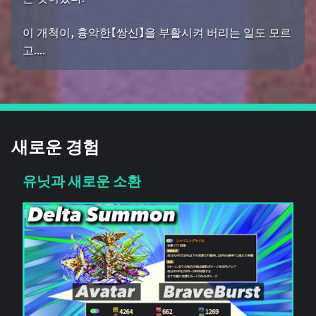
이 개척이, 흉악한【쌍신】을 부활시켜 버리는 일도 모르
고....
새로운 경험
유닛과 새로운 소환