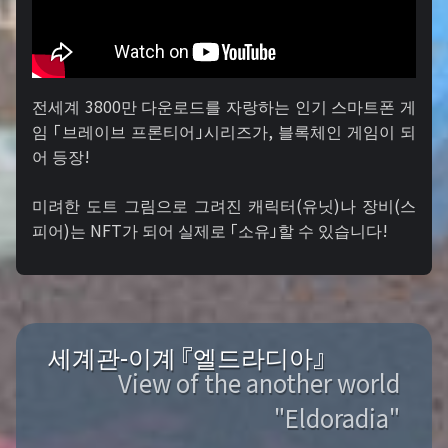
전세계 3800만 다운로드를 자랑하는 인기 스마트폰 게
임 「브레이브 프론티어」시리즈가, 블록체인 게임이 되
어 등장!
미려한 도트 그림으로 그려진 캐릭터(유닛)나 장비(스
피어)는 NFT가 되어 실제로 「소유」할 수 있습니다!
세계관-이계 『엘드라디아』
View of the another world
"Eldoradia"