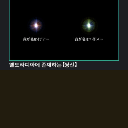
엘도라디아에 존재하는【쌍신】
엘드라디아에는 두 기둥의 신이 존재한다.
【혼】을 관장하는 신 「이데아」와, 【원자】를 관장하는 신
「에이드스」.
쌍신은 왜 자고 있는가?
왜 소환사에게 전화를 받았습니까?
왜 에르드라디아로의 문이 열렸는가?