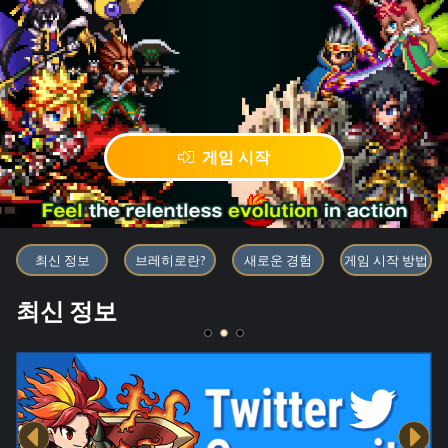
게임 시작
블록체인 게임 「BRAVE FRONT
최신 정보
브레히로란?
새로운 경험
게임 시작 방법
최신 정보