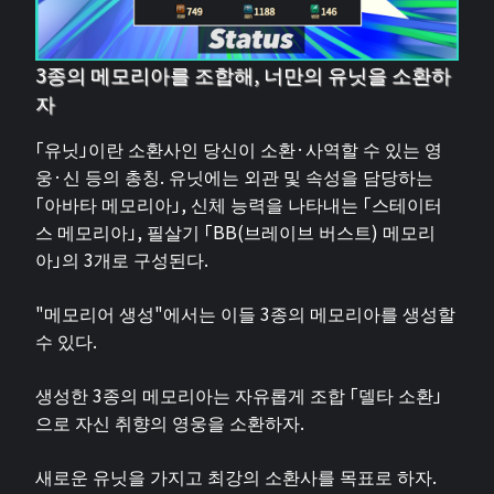
3종의 메모리아를 조합해, 너만의 유닛을 소환하
자
「유닛」이란 소환사인 당신이 소환·사역할 수 있는 영
웅·신 등의 총칭. 유닛에는 외관 및 속성을 담당하는
「아바타 메모리아」, 신체 능력을 나타내는 「스테이터
스 메모리아」, 필살기 「BB(브레이브 버스트) 메모리
아」의 3개로 구성된다.
"메모리어 생성"에서는 이들 3종의 메모리아를 생성할
수 있다.
생성한 3종의 메모리아는 자유롭게 조합 「델타 소환」
으로 자신 취향의 영웅을 소환하자.
새로운 유닛을 가지고 최강의 소환사를 목표로 하자.