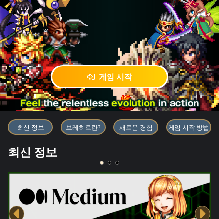
게임 시작
블록체인 게임 「BRAVE FRONT
최신 정보
브레히로란?
새로운 경험
게임 시작 방법
최신 정보