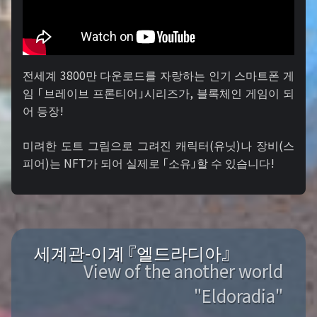
전세계 3800만 다운로드를 자랑하는 인기 스마트폰 게
임 「브레이브 프론티어」시리즈가, 블록체인 게임이 되
어 등장!
미려한 도트 그림으로 그려진 캐릭터(유닛)나 장비(스
피어)는 NFT가 되어 실제로 「소유」할 수 있습니다!
세계관-이계 『엘드라디아』
View of the another world
"Eldoradia"