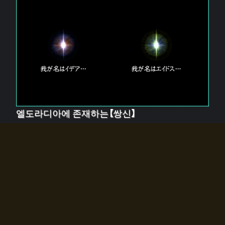
엘도라디아에 존재하는【쌍신】
엘드라디아에는 두 기둥의 신이 존재한다.
【혼】을 관장하는 신 「이데아」와, 【원자】를 관장하는 신
「에이드스」.
쌍신은 왜 자고 있는가?
왜 소환사에게 전화를 받았습니까?
왜 에르드라디아로의 문이 열렸는가?