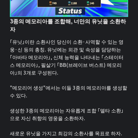
3종의 메모리아를 조합해, 너만의 유닛을 소환하
자
「유닛」이란 소환사인 당신이 소환·사역할 수 있는 영
웅·신 등의 총칭. 유닛에는 외관 및 속성을 담당하는
「아바타 메모리아」, 신체 능력을 나타내는 「스테이터
스 메모리아」, 필살기 「BB(브레이브 버스트) 메모리
아」의 3개로 구성된다.
"메모리어 생성"에서는 이들 3종의 메모리아를 생성할
수 있다.
생성한 3종의 메모리아는 자유롭게 조합 「델타 소환」
으로 자신 취향의 영웅을 소환하자.
새로운 유닛을 가지고 최강의 소환사를 목표로 하자.