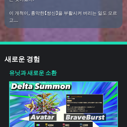
이 개척이, 흉악한【쌍신】을 부활시켜 버리는 일도 모르
고....
새로운 경험
유닛과 새로운 소환