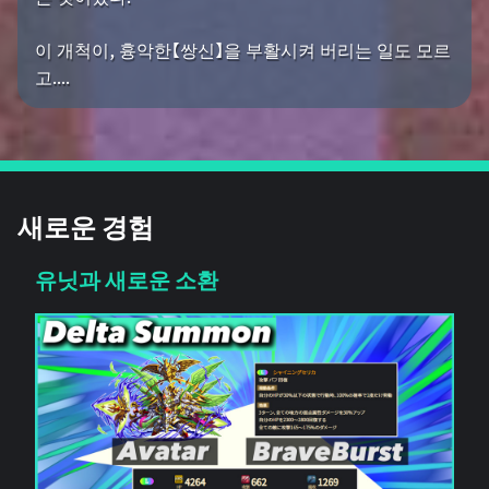
이 개척이, 흉악한【쌍신】을 부활시켜 버리는 일도 모르
고....
새로운 경험
유닛과 새로운 소환