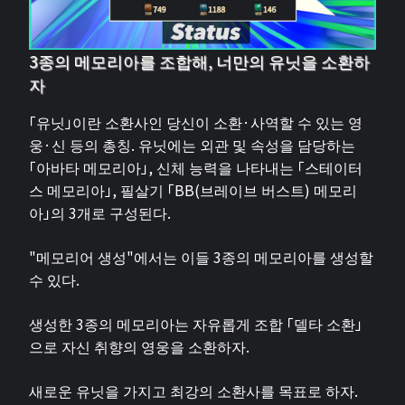
3종의 메모리아를 조합해, 너만의 유닛을 소환하
자
「유닛」이란 소환사인 당신이 소환·사역할 수 있는 영
웅·신 등의 총칭. 유닛에는 외관 및 속성을 담당하는
「아바타 메모리아」, 신체 능력을 나타내는 「스테이터
스 메모리아」, 필살기 「BB(브레이브 버스트) 메모리
아」의 3개로 구성된다.
"메모리어 생성"에서는 이들 3종의 메모리아를 생성할
수 있다.
생성한 3종의 메모리아는 자유롭게 조합 「델타 소환」
으로 자신 취향의 영웅을 소환하자.
새로운 유닛을 가지고 최강의 소환사를 목표로 하자.