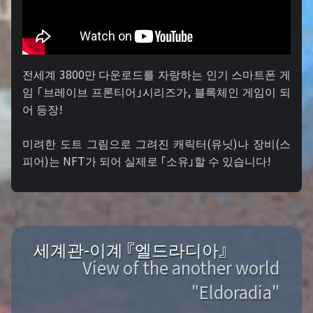
전세계 3800만 다운로드를 자랑하는 인기 스마트폰 게
임 「브레이브 프론티어」시리즈가, 블록체인 게임이 되
어 등장!
미려한 도트 그림으로 그려진 캐릭터(유닛)나 장비(스
피어)는 NFT가 되어 실제로 「소유」할 수 있습니다!
세계관-이계 『엘드라디아』
View of the another world
"Eldoradia"