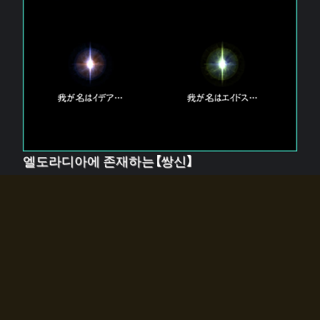
엘도라디아에 존재하는【쌍신】
엘드라디아에는 두 기둥의 신이 존재한다.
【혼】을 관장하는 신 「이데아」와, 【원자】를 관장하는 신
「에이드스」.
쌍신은 왜 자고 있는가?
왜 소환사에게 전화를 받았습니까?
왜 에르드라디아로의 문이 열렸는가?