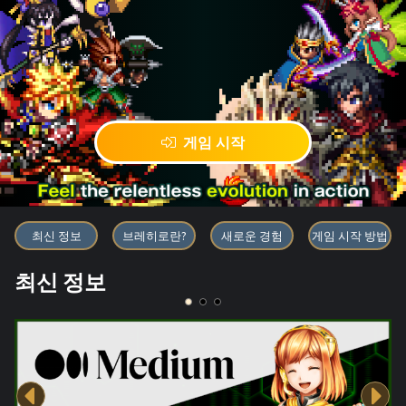
게임 시작
블록체인 게임 「BRAVE FRONT
최신 정보
브레히로란?
새로운 경험
게임 시작 방법
최신 정보