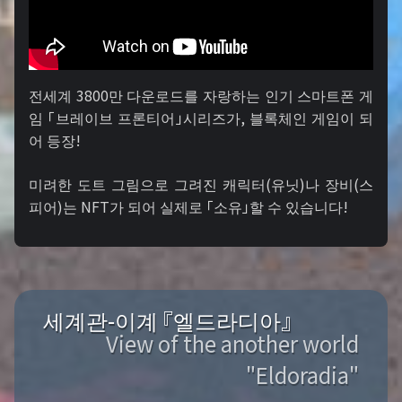
전세계 3800만 다운로드를 자랑하는 인기 스마트폰 게
임 「브레이브 프론티어」시리즈가, 블록체인 게임이 되
어 등장!
미려한 도트 그림으로 그려진 캐릭터(유닛)나 장비(스
피어)는 NFT가 되어 실제로 「소유」할 수 있습니다!
세계관-이계 『엘드라디아』
View of the another world
"Eldoradia"