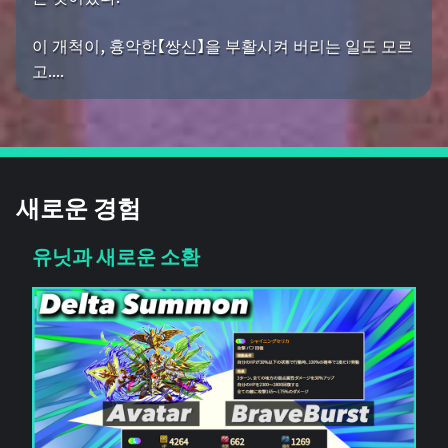
이 개척이, 흉악한【쌍신】을 부활시켜 버리는 일도 모르
고....
새로운 경험
유닛과 새로운 소환