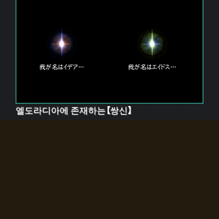
엘도라디아에 존재하는【쌍신】
엘드라디아에는 두 기둥의 신이 존재한다.
【혼】을 관장하는 신 「이데아」와, 【원자】를 관장하는 신
「에이드스」.
쌍신은 왜 자고 있는가?
왜 소환사에게 전화를 받았습니까?
왜 에르드라디아로의 문이 열렸는가?