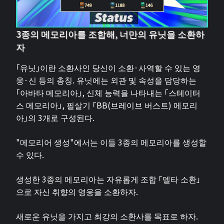
3종의 메모리아를 조합해, 너만의 유닛을 소환하
자
「유닛」이란 소환사인 당신이 소환·사역할 수 있는 영
웅·신 등의 총칭. 유닛에는 외관 및 속성을 담당하는
「아바타 메모리아」, 신체 능력을 나타내는 「스테이터
스 메모리아」, 필살기 「BB(브레이브 버스트) 메모리
아」의 3개로 구성된다.
"메모리어 생성"에서는 이들 3종의 메모리아를 생성할
수 있다.
생성한 3종의 메모리아는 자유롭게 조합 「델타 소환」
으로 자신 취향의 영웅을 소환하자.
새로운 유닛을 가지고 최강의 소환사를 목표로 하자.