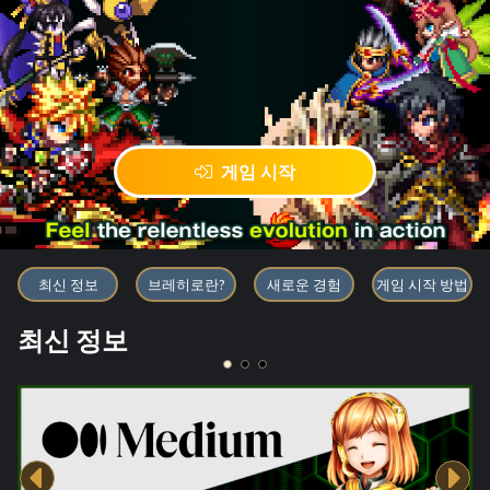
게임 시작
블록체인 게임 「BRAVE FRONT
최신 정보
브레히로란?
새로운 경험
게임 시작 방법
최신 정보