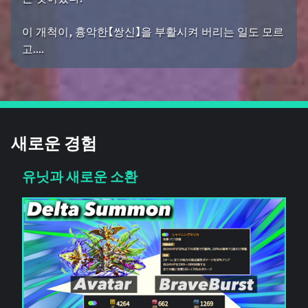
이 개척이, 흉악한【쌍신】을 부활시켜 버리는 일도 모르
고....
새로운 경험
유닛과 새로운 소환