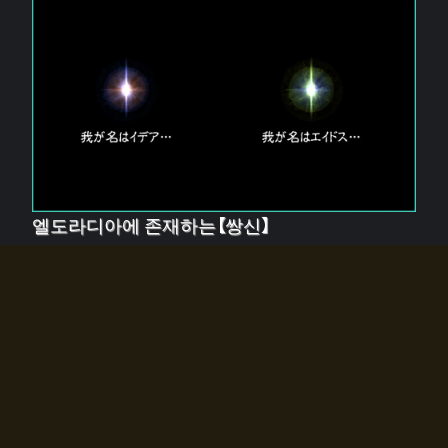
엘도라디아에 존재하는【쌍신】
엘드라디아에는 두 기둥의 신이 존재한다.
【혼】을 관장하는 신 「이데아」와, 【원자】를 관장하는 신
「에이드스」.
쌍신은 왜 자고 있는가?
왜 소환사에게 전화를 받았습니까?
왜 에르드라디아로의 문이 열렸는가?