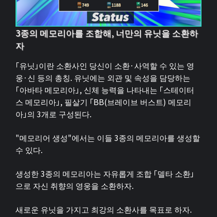
3종의 메모리아를 조합해, 너만의 유닛을 소환하
자
「유닛」이란 소환사인 당신이 소환·사역할 수 있는 영
웅·신 등의 총칭. 유닛에는 외관 및 속성을 담당하는
「아바타 메모리아」, 신체 능력을 나타내는 「스테이터
스 메모리아」, 필살기 「BB(브레이브 버스트) 메모리
아」의 3개로 구성된다.
"메모리어 생성"에서는 이들 3종의 메모리아를 생성할
수 있다.
생성한 3종의 메모리아는 자유롭게 조합 「델타 소환」
으로 자신 취향의 영웅을 소환하자.
새로운 유닛을 가지고 최강의 소환사를 목표로 하자.