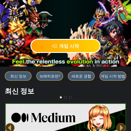
게임 시작
블록체인 게임 「BRAVE FRONT
최신 정보
브레히로란?
새로운 경험
게임 시작 방법
최신 정보