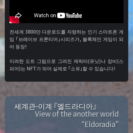
전세계 3800만 다운로드를 자랑하는 인기 스마트폰 게
임 「브레이브 프론티어」시리즈가, 블록체인 게임이 되
어 등장!
미려한 도트 그림으로 그려진 캐릭터(유닛)나 장비(스
피어)는 NFT가 되어 실제로 「소유」할 수 있습니다!
세계관-이계 『엘드라디아』
View of the another world
"Eldoradia"