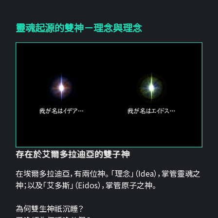
靈魂起源的雙神－理念與理念
存在於艾爾多拉迪亞的雙子神
在埃爾多拉迪亞，有兩位神。 「理念」（Idea），掌管靈魂之
神；以及「艾多斯」（Eidos），掌管原子之神。
為何雙生神祇沉睡？