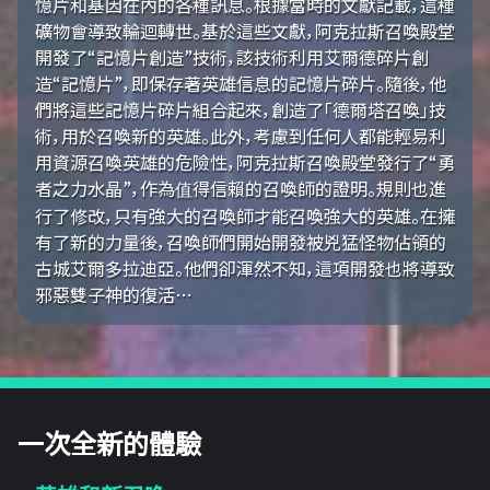
憶片和基因在內的各種訊息。根據當時的文獻記載，這種
礦物會導致輪迴轉世。基於這些文獻，阿克拉斯召喚殿堂
開發了“記憶片創造”技術，該技術利用艾爾德碎片創
造“記憶片”，即保存著英雄信息的記憶片碎片。隨後，他
們將這些記憶片碎片組合起來，創造了「德爾塔召喚」技
術，用於召喚新的英雄。此外，考慮到任何人都能輕易利
用資源召喚英雄的危險性，阿克拉斯召喚殿堂發行了“勇
者之力水晶”，作為值得信賴的召喚師的證明。規則也進
行了修改，只有強大的召喚師才能召喚強大的英雄。在擁
有了新的力量後，召喚師們開始開發被兇猛怪物佔領的
古城艾爾多拉迪亞。他們卻渾然不知，這項開發也將導致
邪惡雙子神的復活…
一次全新的體驗