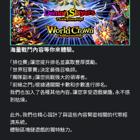
海量戰鬥內容等你來體驗。
「排位賽」讓您提升排名並贏取豐厚獎勵。
「世界冠軍賽」決定最強召喚師。
「團隊副本」讓您挑戰強大的領導者。
「前線之門」根據通關關卡數和步數進行排名。
我們也加入了各種其他內容，讓您享受遊戲樂趣，永不感
到枯燥。
此外，我們也精心設計了與這些內容緊密相關的代幣經
濟系統。
體驗區塊鏈遊戲的獨特魅力。