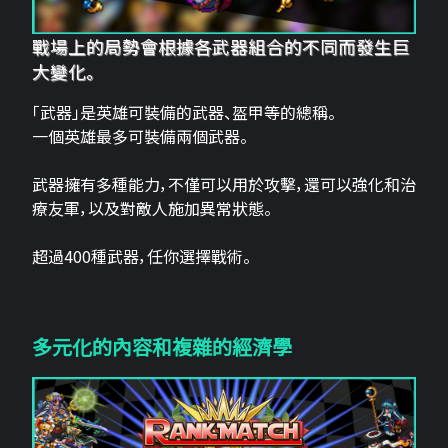
戰場上的局勢會根據各武器組合的不同而發生巨
大變化。
「武器」是英雄可裝備的武器、盔甲等的總稱。
一個英雄最多可裝備兩個武器。
武器擁有多種能力，不僅可以用於攻擊，還可以強化和治
療友軍，以及對敵人施加異常狀態。
超過400種武器，任你選擇戰術。
多元化的內容和複雜的經濟學