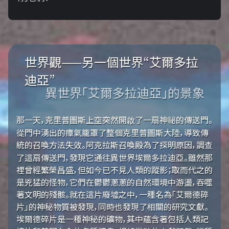
世界觀——另一個世界“艾爾多拉
迪亞”
異世界「艾爾多拉迪亞」的景象
那一天，克里普圖斯上空突然開啟了一扇神祕的傳送門。
從門中湧出的瘴氣籠罩了整個克里普圖斯大陸，導致傳
統的召喚方法失效。阿克拉斯召喚殿為了探明原因，調查
了這扇傳送門，發現它通往異世界埃爾多拉迪亞。雖然那
裡曾經繁榮昌盛，但如今已不見人類的蹤影；取而代之的
是兇猛的怪物，它們在鬱鬱蔥蔥的自然環境中游盪，吞噬
著文明的殘骸。就在這片廢墟之中，一種名為「艾爾德碎
片」的神秘物質被發現，同時也發現了相關的研究文獻。
埃爾德碎片是一種神秘的礦物，其中蘊含著包括人類記