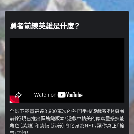
勇者前線英雄是什麼？
全球下載量高達3,800萬次的熱門手機遊戲系列《勇者
前線》現已推出區塊鏈版本！遊戲中精美的像素靈感技能
角色（英雄）和裝備（武器）將化身為NFT，讓你真正「擁​​
有」它們！