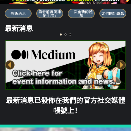
勇者前線英雄
勇者前線英雄
一次全新的體
最新消息
如何開始遊戲
是什麼？
驗
最新消息
最新消息已發佈在我們的官方社交媒體
帳號上！