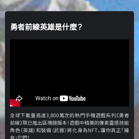
勇者前線英雄是什麼？
全球下載量高達3,800萬次的熱門手機遊戲系列《勇者
前線》現已推出區塊鏈版本！遊戲中精美的像素靈感技能
角色（英雄）和裝備（武器）將化身為NFT，讓你真正「擁​​
有」它們！