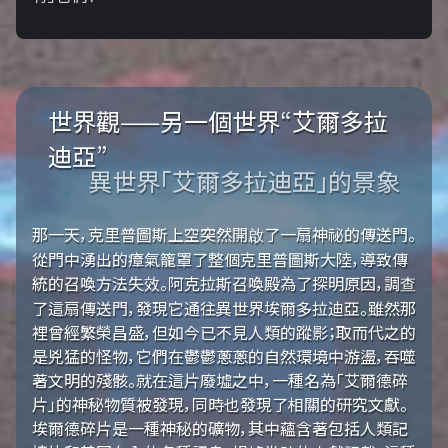
世界觀——另一個世界“艾爾多拉
迪亞”
異世界「艾爾多拉迪亞」的景象
那一天，克里普圖斯上空突然開啟了一扇神祕的傳送門。
從門中湧出的瘴氣籠罩了整個克里普圖斯大陸，導致傳
統的召喚方法失效。阿克拉斯召喚殿為了探明原因，調查
了這扇傳送門，發現它通往異世界埃爾多拉迪亞。雖然那
裡曾經繁榮昌盛，但如今已不見人類的蹤影；取而代之的
是兇猛的怪物，它們在鬱鬱蔥蔥的自然環境中游盪，吞噬
著文明的殘骸。就在這片廢墟之中，一種名為「艾爾德碎
片」的神秘物質被發現，同時也發現了相關的研究文獻。
埃爾德碎片是一種神秘的礦物，其中蘊含著包括人類記