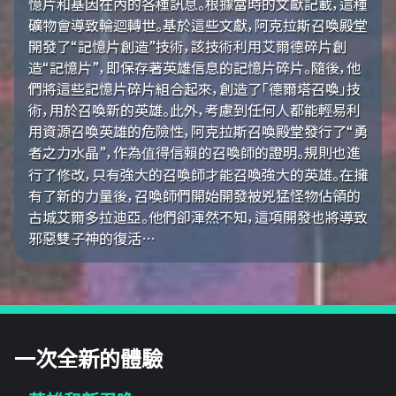
憶片和基因在內的各種訊息。根據當時的文獻記載，這種
礦物會導致輪迴轉世。基於這些文獻，阿克拉斯召喚殿堂
開發了“記憶片創造”技術，該技術利用艾爾德碎片創
造“記憶片”，即保存著英雄信息的記憶片碎片。隨後，他
們將這些記憶片碎片組合起來，創造了「德爾塔召喚」技
術，用於召喚新的英雄。此外，考慮到任何人都能輕易利
用資源召喚英雄的危險性，阿克拉斯召喚殿堂發行了“勇
者之力水晶”，作為值得信賴的召喚師的證明。規則也進
行了修改，只有強大的召喚師才能召喚強大的英雄。在擁
有了新的力量後，召喚師們開始開發被兇猛怪物佔領的
古城艾爾多拉迪亞。他們卻渾然不知，這項開發也將導致
邪惡雙子神的復活…
一次全新的體驗