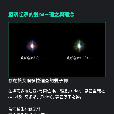
靈魂起源的雙神－理念與理念
存在於艾爾多拉迪亞的雙子神
在埃爾多拉迪亞，有兩位神。 「理念」（Idea），掌管靈魂之
神；以及「艾多斯」（Eidos），掌管原子之神。
為何雙生神祇沉睡？