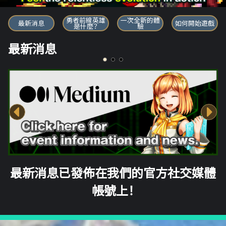
勇者前線英雄
勇者前線英雄
一次全新的體
最新消息
如何開始遊戲
是什麼？
驗
最新消息
最新消息已發佈在我們的官方社交媒體
帳號上！