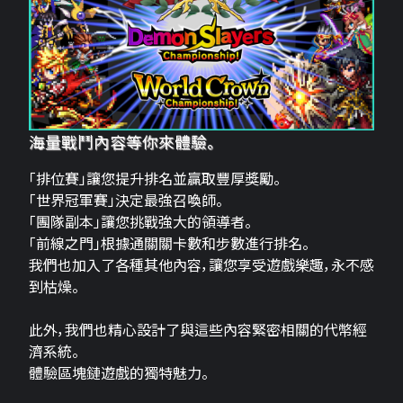
海量戰鬥內容等你來體驗。
「排位賽」讓您提升排名並贏取豐厚獎勵。
「世界冠軍賽」決定最強召喚師。
「團隊副本」讓您挑戰強大的領導者。
「前線之門」根據通關關卡數和步數進行排名。
我們也加入了各種其他內容，讓您享受遊戲樂趣，永不感
到枯燥。
此外，我們也精心設計了與這些內容緊密相關的代幣經
濟系統。
體驗區塊鏈遊戲的獨特魅力。