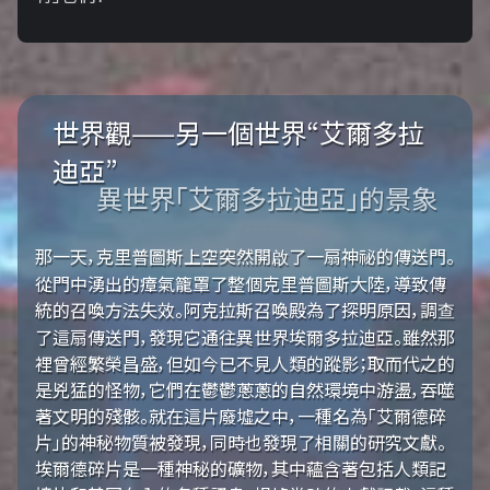
世界觀——另一個世界“艾爾多拉
迪亞”
異世界「艾爾多拉迪亞」的景象
那一天，克里普圖斯上空突然開啟了一扇神祕的傳送門。
從門中湧出的瘴氣籠罩了整個克里普圖斯大陸，導致傳
統的召喚方法失效。阿克拉斯召喚殿為了探明原因，調查
了這扇傳送門，發現它通往異世界埃爾多拉迪亞。雖然那
裡曾經繁榮昌盛，但如今已不見人類的蹤影；取而代之的
是兇猛的怪物，它們在鬱鬱蔥蔥的自然環境中游盪，吞噬
著文明的殘骸。就在這片廢墟之中，一種名為「艾爾德碎
片」的神秘物質被發現，同時也發現了相關的研究文獻。
埃爾德碎片是一種神秘的礦物，其中蘊含著包括人類記