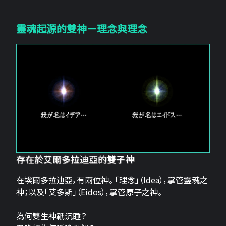
靈魂起源的雙神－理念與理念
存在於艾爾多拉迪亞的雙子神
在埃爾多拉迪亞，有兩位神。 「理念」（Idea），掌管靈魂之
神；以及「艾多斯」（Eidos），掌管原子之神。
為何雙生神祇沉睡？