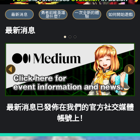
勇者前線英雄
勇者前線英雄
一次全新的體
最新消息
如何開始遊戲
是什麼？
驗
最新消息
最新消息已發佈在我們的官方社交媒體
帳號上！