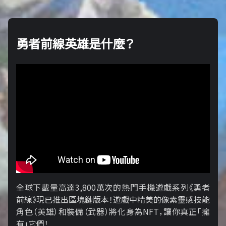
勇者前線英雄是什麼？
全球下載量高達3,800萬次的熱門手機遊戲系列《勇者
前線》現已推出區塊鏈版本！遊戲中精美的像素靈感技能
角色（英雄）和裝備（武器）將化身為NFT，讓你真正「擁​​
有」它們！