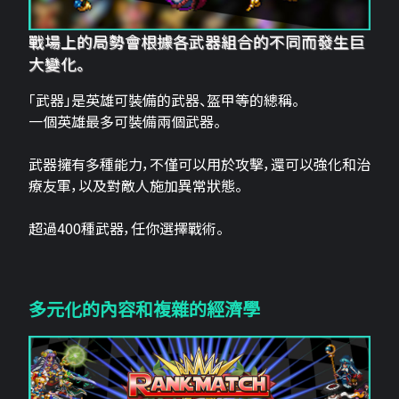
戰場上的局勢會根據各武器組合的不同而發生巨
大變化。
「武器」是英雄可裝備的武器、盔甲等的總稱。
一個英雄最多可裝備兩個武器。
武器擁有多種能力，不僅可以用於攻擊，還可以強化和治
療友軍，以及對敵人施加異常狀態。
超過400種武器，任你選擇戰術。
多元化的內容和複雜的經濟學