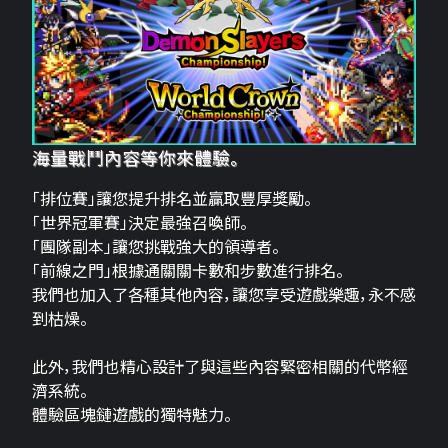
海量戰鬥內容等你來體驗。
「排位賽」讓您提升排名並贏取豐厚獎勵。
「世界冠軍賽」決定最強召喚師。
「團隊副本」讓您挑戰強大的領導者。
「前線之門」根據通關關卡數和步數進行排名。
我們也加入了各種其他內容，讓您享受遊戲樂趣，永不感
到枯燥。
此外，我們也精心設計了與這些內容緊密相關的代幣經
濟系統。
體驗區塊鏈遊戲的獨特魅力。