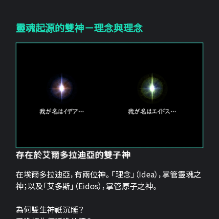
靈魂起源的雙神－理念與理念
存在於艾爾多拉迪亞的雙子神
在埃爾多拉迪亞，有兩位神。 「理念」（Idea），掌管靈魂之
神；以及「艾多斯」（Eidos），掌管原子之神。
為何雙生神祇沉睡？