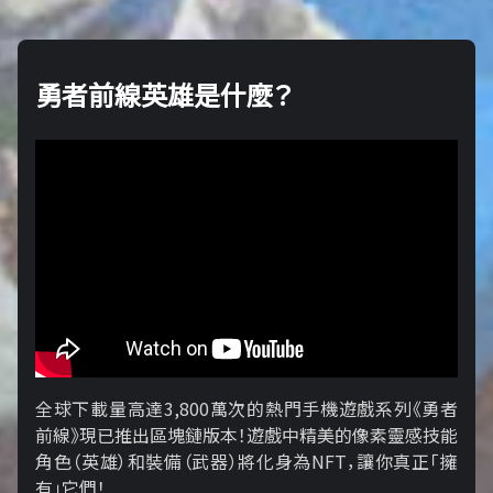
勇者前線英雄是什麼？
全球下載量高達3,800萬次的熱門手機遊戲系列《勇者
前線》現已推出區塊鏈版本！遊戲中精美的像素靈感技能
角色（英雄）和裝備（武器）將化身為NFT，讓你真正「擁​​
有」它們！