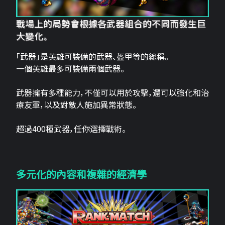
戰場上的局勢會根據各武器組合的不同而發生巨
大變化。
「武器」是英雄可裝備的武器、盔甲等的總稱。
一個英雄最多可裝備兩個武器。
武器擁有多種能力，不僅可以用於攻擊，還可以強化和治
療友軍，以及對敵人施加異常狀態。
超過400種武器，任你選擇戰術。
多元化的內容和複雜的經濟學