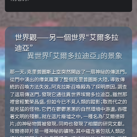
世界觀——另一個世界“艾爾多拉
迪亞”
異世界「艾爾多拉迪亞」的景象
那一天，克里普圖斯上空突然開啟了一扇神祕的傳送門。
從門中湧出的瘴氣籠罩了整個克里普圖斯大陸，導致傳
統的召喚方法失效。阿克拉斯召喚殿為了探明原因，調查
了這扇傳送門，發現它通往異世界埃爾多拉迪亞。雖然那
裡曾經繁榮昌盛，但如今已不見人類的蹤影；取而代之的
是兇猛的怪物，它們在鬱鬱蔥蔥的自然環境中游盪，吞噬
著文明的殘骸。就在這片廢墟之中，一種名為「艾爾德碎
片」的神秘物質被發現，同時也發現了相關的研究文獻。
埃爾德碎片是一種神秘的礦物，其中蘊含著包括人類記