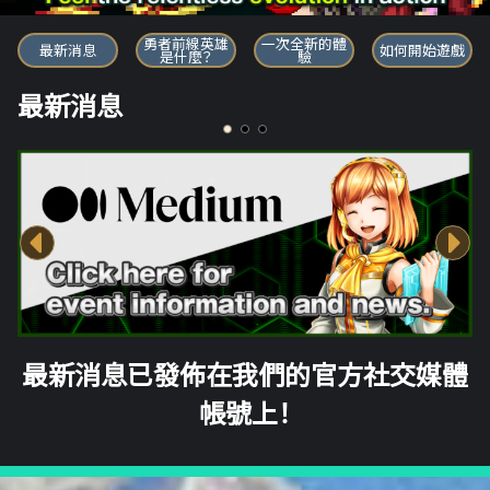
勇者前線英雄
勇者前線英雄
一次全新的體
最新消息
如何開始遊戲
是什麼？
驗
最新消息
最新消息已發佈在我們的官方社交媒體
帳號上！