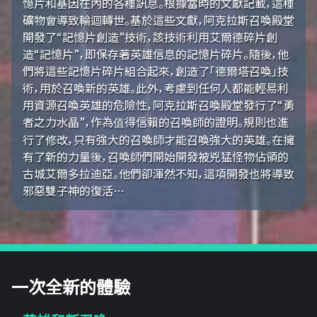
憶片和基因在內的各種訊息。根據當時的文獻記載，這種
礦物會導致輪迴轉世。基於這些文獻，阿克拉斯召喚殿堂
開發了“記憶片創造”技術，該技術利用艾爾德碎片創
造“記憶片”，即保存著英雄信息的記憶片碎片。隨後，他
們將這些記憶片碎片組合起來，創造了「德爾塔召喚」技
術，用於召喚新的英雄。此外，考慮到任何人都能輕易利
用資源召喚英雄的危險性，阿克拉斯召喚殿堂發行了“勇
者之力水晶”，作為值得信賴的召喚師的證明。規則也進
行了修改，只有強大的召喚師才能召喚強大的英雄。在擁
有了新的力量後，召喚師們開始開發被兇猛怪物佔領的
古城艾爾多拉迪亞。他們卻渾然不知，這項開發也將導致
邪惡雙子神的復活…
一次全新的體驗