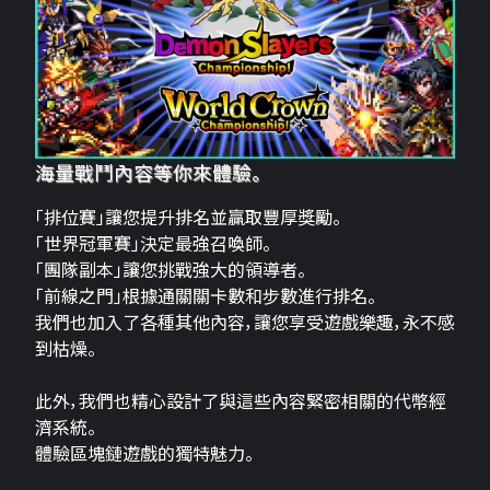
海量戰鬥內容等你來體驗。
「排位賽」讓您提升排名並贏取豐厚獎勵。
「世界冠軍賽」決定最強召喚師。
「團隊副本」讓您挑戰強大的領導者。
「前線之門」根據通關關卡數和步數進行排名。
我們也加入了各種其他內容，讓您享受遊戲樂趣，永不感
到枯燥。
此外，我們也精心設計了與這些內容緊密相關的代幣經
濟系統。
體驗區塊鏈遊戲的獨特魅力。