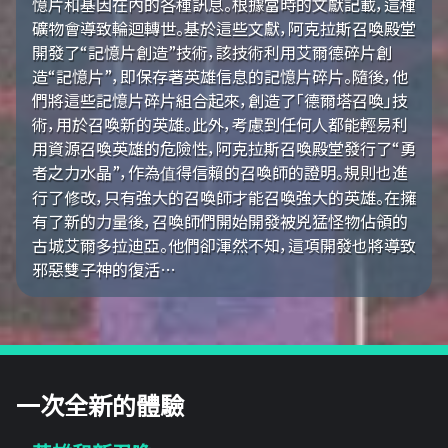
憶片和基因在內的各種訊息。根據當時的文獻記載，這種
礦物會導致輪迴轉世。基於這些文獻，阿克拉斯召喚殿堂
開發了“記憶片創造”技術，該技術利用艾爾德碎片創
造“記憶片”，即保存著英雄信息的記憶片碎片。隨後，他
們將這些記憶片碎片組合起來，創造了「德爾塔召喚」技
術，用於召喚新的英雄。此外，考慮到任何人都能輕易利
用資源召喚英雄的危險性，阿克拉斯召喚殿堂發行了“勇
者之力水晶”，作為值得信賴的召喚師的證明。規則也進
行了修改，只有強大的召喚師才能召喚強大的英雄。在擁
有了新的力量後，召喚師們開始開發被兇猛怪物佔領的
古城艾爾多拉迪亞。他們卻渾然不知，這項開發也將導致
邪惡雙子神的復活…
一次全新的體驗