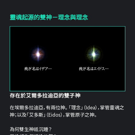
靈魂起源的雙神－理念與理念
存在於艾爾多拉迪亞的雙子神
在埃爾多拉迪亞，有兩位神。 「理念」（Idea），掌管靈魂之
神；以及「艾多斯」（Eidos），掌管原子之神。
為何雙生神祇沉睡？