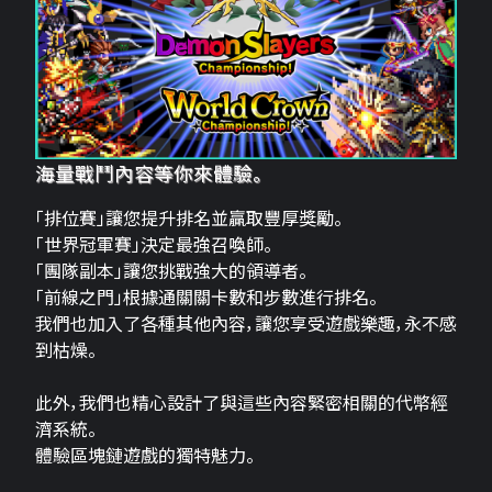
海量戰鬥內容等你來體驗。
「排位賽」讓您提升排名並贏取豐厚獎勵。
「世界冠軍賽」決定最強召喚師。
「團隊副本」讓您挑戰強大的領導者。
「前線之門」根據通關關卡數和步數進行排名。
我們也加入了各種其他內容，讓您享受遊戲樂趣，永不感
到枯燥。
此外，我們也精心設計了與這些內容緊密相關的代幣經
濟系統。
體驗區塊鏈遊戲的獨特魅力。