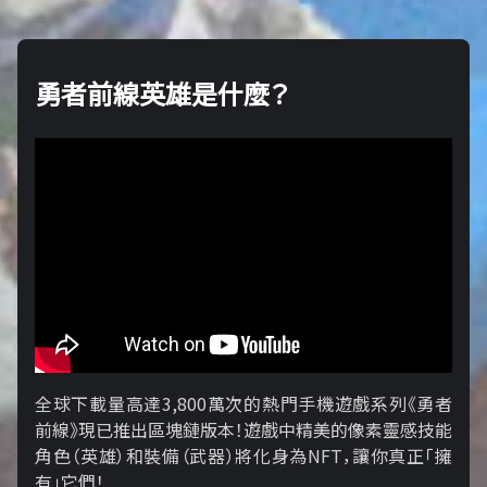
勇者前線英雄是什麼？
全球下載量高達3,800萬次的熱門手機遊戲系列《勇者
前線》現已推出區塊鏈版本！遊戲中精美的像素靈感技能
角色（英雄）和裝備（武器）將化身為NFT，讓你真正「擁​​
有」它們！