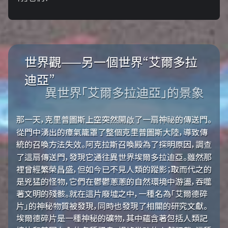
世界觀——另一個世界“艾爾多拉
迪亞”
異世界「艾爾多拉迪亞」的景象
那一天，克里普圖斯上空突然開啟了一扇神祕的傳送門。
從門中湧出的瘴氣籠罩了整個克里普圖斯大陸，導致傳
統的召喚方法失效。阿克拉斯召喚殿為了探明原因，調查
了這扇傳送門，發現它通往異世界埃爾多拉迪亞。雖然那
裡曾經繁榮昌盛，但如今已不見人類的蹤影；取而代之的
是兇猛的怪物，它們在鬱鬱蔥蔥的自然環境中游盪，吞噬
著文明的殘骸。就在這片廢墟之中，一種名為「艾爾德碎
片」的神秘物質被發現，同時也發現了相關的研究文獻。
埃爾德碎片是一種神秘的礦物，其中蘊含著包括人類記