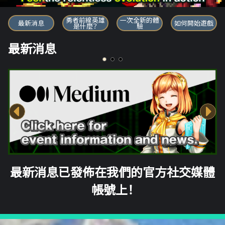
勇者前線英雄
勇者前線英雄
一次全新的體
最新消息
如何開始遊戲
是什麼？
驗
最新消息
最新消息已發佈在我們的官方社交媒體
帳號上！