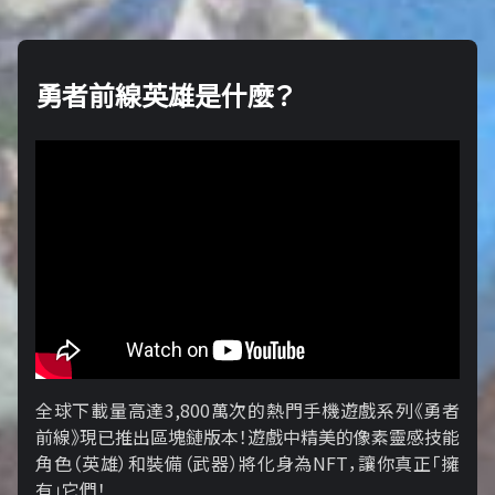
勇者前線英雄是什麼？
全球下載量高達3,800萬次的熱門手機遊戲系列《勇者
前線》現已推出區塊鏈版本！遊戲中精美的像素靈感技能
角色（英雄）和裝備（武器）將化身為NFT，讓你真正「擁​​
有」它們！