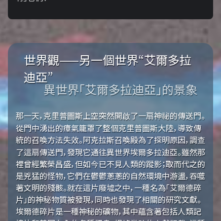
世界觀——另一個世界“艾爾多拉
迪亞”
異世界「艾爾多拉迪亞」的景象
那一天，克里普圖斯上空突然開啟了一扇神祕的傳送門。
從門中湧出的瘴氣籠罩了整個克里普圖斯大陸，導致傳
統的召喚方法失效。阿克拉斯召喚殿為了探明原因，調查
了這扇傳送門，發現它通往異世界埃爾多拉迪亞。雖然那
裡曾經繁榮昌盛，但如今已不見人類的蹤影；取而代之的
是兇猛的怪物，它們在鬱鬱蔥蔥的自然環境中游盪，吞噬
著文明的殘骸。就在這片廢墟之中，一種名為「艾爾德碎
片」的神秘物質被發現，同時也發現了相關的研究文獻。
埃爾德碎片是一種神秘的礦物，其中蘊含著包括人類記