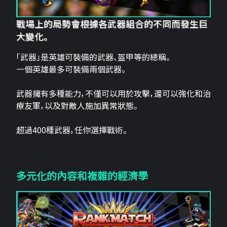
戰場上的局勢會根據各武器組合的不同而發生巨
大變化。
「武器」是英雄可裝備的武器、盔甲等的總稱。
一個英雄最多可裝備兩個武器。
武器擁有多種能力，不僅可以用於攻擊，還可以強化和治
療友軍，以及對敵人施加異常狀態。
超過400種武器，任你選擇戰術。
多元化的內容和複雜的經濟學