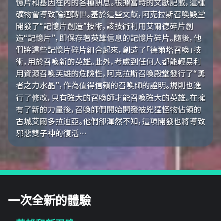
憶片和基因在內的各種訊息。根據當時的文獻記載，這種
礦物會導致輪迴轉世。基於這些文獻，阿克拉斯召喚殿堂
開發了“記憶片創造”技術，該技術利用艾爾德碎片創
造“記憶片”，即保存著英雄信息的記憶片碎片。隨後，他
們將這些記憶片碎片組合起來，創造了「德爾塔召喚」技
術，用於召喚新的英雄。此外，考慮到任何人都能輕易利
用資源召喚英雄的危險性，阿克拉斯召喚殿堂發行了“勇
者之力水晶”，作為值得信賴的召喚師的證明。規則也進
行了修改，只有強大的召喚師才能召喚強大的英雄。在擁
有了新的力量後，召喚師們開始開發被兇猛怪物佔領的
古城艾爾多拉迪亞。他們卻渾然不知，這項開發也將導致
邪惡雙子神的復活…
一次全新的體驗