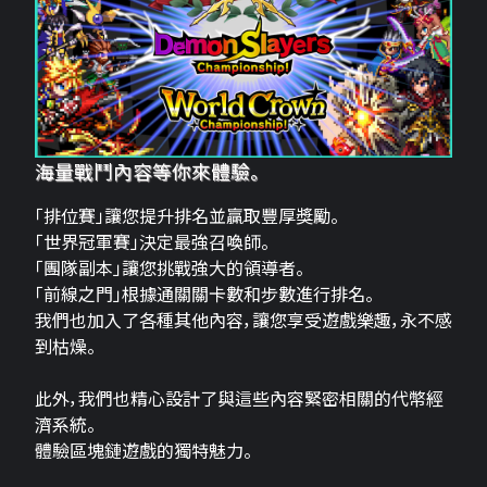
海量戰鬥內容等你來體驗。
「排位賽」讓您提升排名並贏取豐厚獎勵。
「世界冠軍賽」決定最強召喚師。
「團隊副本」讓您挑戰強大的領導者。
「前線之門」根據通關關卡數和步數進行排名。
我們也加入了各種其他內容，讓您享受遊戲樂趣，永不感
到枯燥。
此外，我們也精心設計了與這些內容緊密相關的代幣經
濟系統。
體驗區塊鏈遊戲的獨特魅力。