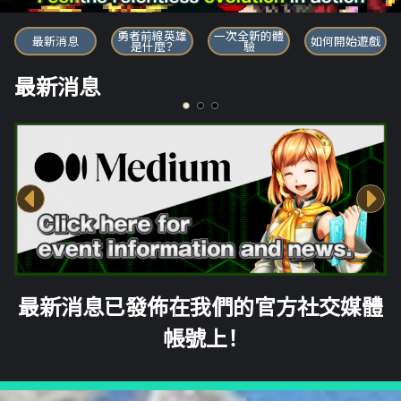
勇者前線英雄
勇者前線英雄
一次全新的體
最新消息
如何開始遊戲
是什麼？
驗
最新消息
最新消息已發佈在我們的官方社交媒體
帳號上！