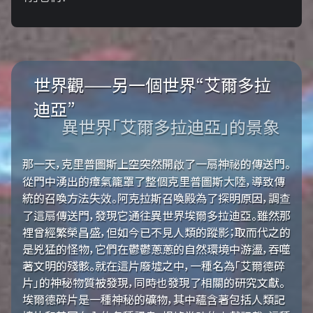
世界觀——另一個世界“艾爾多拉
迪亞”
異世界「艾爾多拉迪亞」的景象
那一天，克里普圖斯上空突然開啟了一扇神祕的傳送門。
從門中湧出的瘴氣籠罩了整個克里普圖斯大陸，導致傳
統的召喚方法失效。阿克拉斯召喚殿為了探明原因，調查
了這扇傳送門，發現它通往異世界埃爾多拉迪亞。雖然那
裡曾經繁榮昌盛，但如今已不見人類的蹤影；取而代之的
是兇猛的怪物，它們在鬱鬱蔥蔥的自然環境中游盪，吞噬
著文明的殘骸。就在這片廢墟之中，一種名為「艾爾德碎
片」的神秘物質被發現，同時也發現了相關的研究文獻。
埃爾德碎片是一種神秘的礦物，其中蘊含著包括人類記