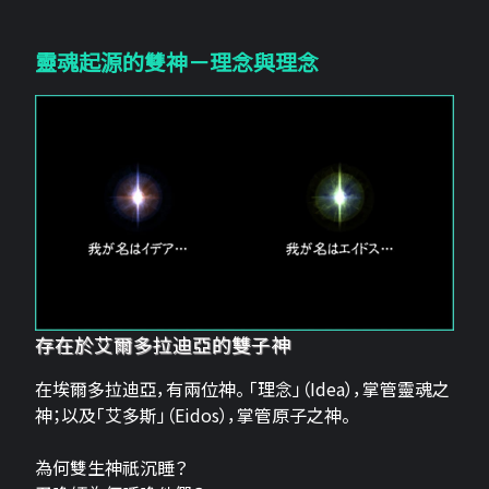
靈魂起源的雙神－理念與理念
存在於艾爾多拉迪亞的雙子神
在埃爾多拉迪亞，有兩位神。 「理念」（Idea），掌管靈魂之
神；以及「艾多斯」（Eidos），掌管原子之神。
為何雙生神祇沉睡？