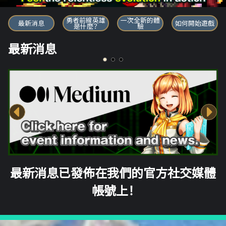
勇者前線英雄
勇者前線英雄
一次全新的體
最新消息
如何開始遊戲
是什麼？
驗
最新消息
最新消息已發佈在我們的官方社交媒體
帳號上！