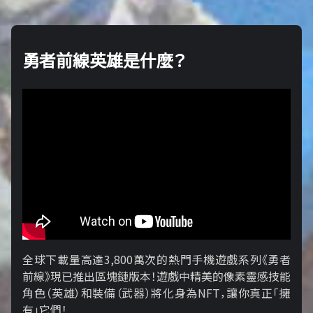
勇者前線英雄是什麼？
全球下載量高達3,800萬次的熱門手機遊戲系列《勇者
前線》現已推出區塊鏈版本！遊戲中精美的像素靈感技能
角色（英雄）和裝備（武器）將化身為NFT，讓你真正「擁​​
有」它們！