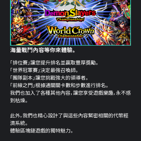
海量戰鬥內容等你來體驗。
「排位賽」讓您提升排名並贏取豐厚獎勵。
「世界冠軍賽」決定最強召喚師。
「團隊副本」讓您挑戰強大的領導者。
「前線之門」根據通關關卡數和步數進行排名。
我們也加入了各種其他內容，讓您享受遊戲樂趣，永不感
到枯燥。
此外，我們也精心設計了與這些內容緊密相關的代幣經
濟系統。
體驗區塊鏈遊戲的獨特魅力。