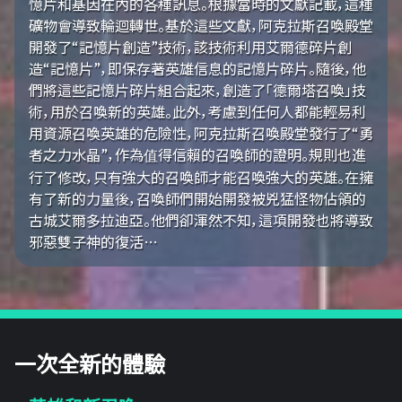
憶片和基因在內的各種訊息。根據當時的文獻記載，這種
礦物會導致輪迴轉世。基於這些文獻，阿克拉斯召喚殿堂
開發了“記憶片創造”技術，該技術利用艾爾德碎片創
造“記憶片”，即保存著英雄信息的記憶片碎片。隨後，他
們將這些記憶片碎片組合起來，創造了「德爾塔召喚」技
術，用於召喚新的英雄。此外，考慮到任何人都能輕易利
用資源召喚英雄的危險性，阿克拉斯召喚殿堂發行了“勇
者之力水晶”，作為值得信賴的召喚師的證明。規則也進
行了修改，只有強大的召喚師才能召喚強大的英雄。在擁
有了新的力量後，召喚師們開始開發被兇猛怪物佔領的
古城艾爾多拉迪亞。他們卻渾然不知，這項開發也將導致
邪惡雙子神的復活…
一次全新的體驗