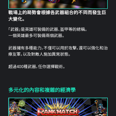
戰場上的局勢會根據各武器組合的不同而發生巨
大變化。
「武器」是英雄可裝備的武器、盔甲等的總稱。
一個英雄最多可裝備兩個武器。
武器擁有多種能力，不僅可以用於攻擊，還可以強化和治
療友軍，以及對敵人施加異常狀態。
超過400種武器，任你選擇戰術。
多元化的內容和複雜的經濟學