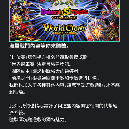
海量戰鬥內容等你來體驗。
「排位賽」讓您提升排名並贏取豐厚獎勵。
「世界冠軍賽」決定最強召喚師。
「團隊副本」讓您挑戰強大的領導者。
「前線之門」根據通關關卡數和步數進行排名。
我們也加入了各種其他內容，讓您享受遊戲樂趣，永不感
到枯燥。
此外，我們也精心設計了與這些內容緊密相關的代幣經
濟系統。
體驗區塊鏈遊戲的獨特魅力。