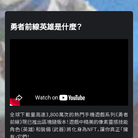
勇者前線英雄是什麼？
全球下載量高達3,800萬次的熱門手機遊戲系列《勇者
前線》現已推出區塊鏈版本！遊戲中精美的像素靈感技能
角色（英雄）和裝備（武器）將化身為NFT，讓你真正「擁​​
有」它們！