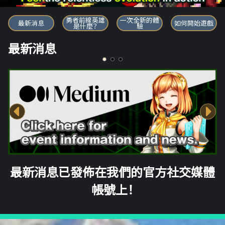
勇者前線英雄
勇者前線英雄
一次全新的體
最新消息
如何開始遊戲
是什麼？
驗
最新消息
最新消息已發佈在我們的官方社交媒體
帳號上！