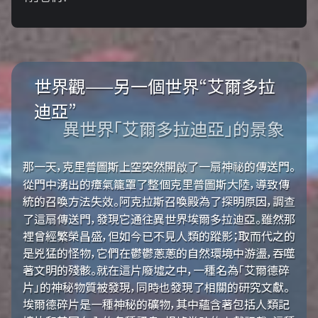
世界觀——另一個世界“艾爾多拉
迪亞”
異世界「艾爾多拉迪亞」的景象
那一天，克里普圖斯上空突然開啟了一扇神祕的傳送門。
從門中湧出的瘴氣籠罩了整個克里普圖斯大陸，導致傳
統的召喚方法失效。阿克拉斯召喚殿為了探明原因，調查
了這扇傳送門，發現它通往異世界埃爾多拉迪亞。雖然那
裡曾經繁榮昌盛，但如今已不見人類的蹤影；取而代之的
是兇猛的怪物，它們在鬱鬱蔥蔥的自然環境中游盪，吞噬
著文明的殘骸。就在這片廢墟之中，一種名為「艾爾德碎
片」的神秘物質被發現，同時也發現了相關的研究文獻。
埃爾德碎片是一種神秘的礦物，其中蘊含著包括人類記