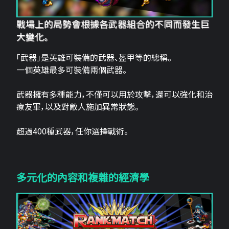
戰場上的局勢會根據各武器組合的不同而發生巨
大變化。
「武器」是英雄可裝備的武器、盔甲等的總稱。
一個英雄最多可裝備兩個武器。
武器擁有多種能力，不僅可以用於攻擊，還可以強化和治
療友軍，以及對敵人施加異常狀態。
超過400種武器，任你選擇戰術。
多元化的內容和複雜的經濟學