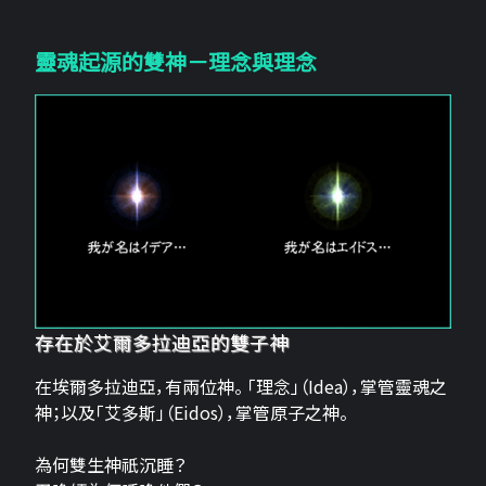
靈魂起源的雙神－理念與理念
存在於艾爾多拉迪亞的雙子神
在埃爾多拉迪亞，有兩位神。 「理念」（Idea），掌管靈魂之
神；以及「艾多斯」（Eidos），掌管原子之神。
為何雙生神祇沉睡？