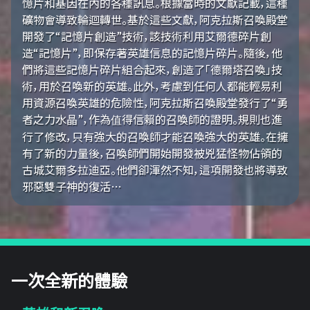
憶片和基因在內的各種訊息。根據當時的文獻記載，這種
礦物會導致輪迴轉世。基於這些文獻，阿克拉斯召喚殿堂
開發了“記憶片創造”技術，該技術利用艾爾德碎片創
造“記憶片”，即保存著英雄信息的記憶片碎片。隨後，他
們將這些記憶片碎片組合起來，創造了「德爾塔召喚」技
術，用於召喚新的英雄。此外，考慮到任何人都能輕易利
用資源召喚英雄的危險性，阿克拉斯召喚殿堂發行了“勇
者之力水晶”，作為值得信賴的召喚師的證明。規則也進
行了修改，只有強大的召喚師才能召喚強大的英雄。在擁
有了新的力量後，召喚師們開始開發被兇猛怪物佔領的
古城艾爾多拉迪亞。他們卻渾然不知，這項開發也將導致
邪惡雙子神的復活…
一次全新的體驗