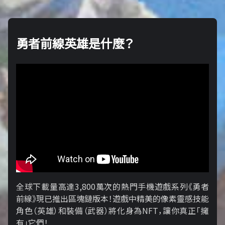
勇者前線英雄是什麼？
全球下載量高達3,800萬次的熱門手機遊戲系列《勇者
前線》現已推出區塊鏈版本！遊戲中精美的像素靈感技能
角色（英雄）和裝備（武器）將化身為NFT，讓你真正「擁​​
有」它們！