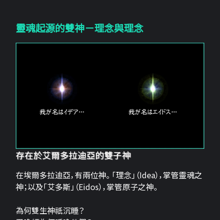
靈魂起源的雙神－理念與理念
存在於艾爾多拉迪亞的雙子神
在埃爾多拉迪亞，有兩位神。 「理念」（Idea），掌管靈魂之
神；以及「艾多斯」（Eidos），掌管原子之神。
為何雙生神祇沉睡？