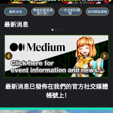
勇者前線英雄
勇者前線英雄
一次全新的體
最新消息
如何開始遊戲
是什麼？
驗
最新消息
最新消息已發佈在我們的官方社交媒體
帳號上！