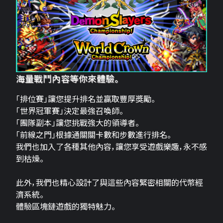
海量戰鬥內容等你來體驗。
「排位賽」讓您提升排名並贏取豐厚獎勵。
「世界冠軍賽」決定最強召喚師。
「團隊副本」讓您挑戰強大的領導者。
「前線之門」根據通關關卡數和步數進行排名。
我們也加入了各種其他內容，讓您享受遊戲樂趣，永不感
到枯燥。
此外，我們也精心設計了與這些內容緊密相關的代幣經
濟系統。
體驗區塊鏈遊戲的獨特魅力。