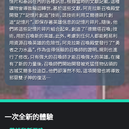
憶片和基因在內的各種訊息。根據當時的文獻記載，這種
礦物會導致輪迴轉世。基於這些文獻，阿克拉斯召喚殿堂
開發了“記憶片創造”技術，該技術利用艾爾德碎片創
造“記憶片”，即保存著英雄信息的記憶片碎片。隨後，他
們將這些記憶片碎片組合起來，創造了「德爾塔召喚」技
術，用於召喚新的英雄。此外，考慮到任何人都能輕易利
用資源召喚英雄的危險性，阿克拉斯召喚殿堂發行了“勇
者之力水晶”，作為值得信賴的召喚師的證明。規則也進
行了修改，只有強大的召喚師才能召喚強大的英雄。在擁
有了新的力量後，召喚師們開始開發被兇猛怪物佔領的
古城艾爾多拉迪亞。他們卻渾然不知，這項開發也將導致
邪惡雙子神的復活…
一次全新的體驗