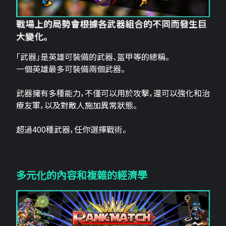
戰場上的局勢會根據各武器組合的不同而發生巨
大變化。
「武器」是英雄可裝備的武器、盔甲等的總稱。
一個英雄最多可裝備兩個武器。
武器擁有多種能力，不僅可以用於攻擊，還可以強化和治
療友軍，以及對敵人施加異常狀態。
超過400種武器，任你選擇戰術。
多元化的內容和複雜的經濟學