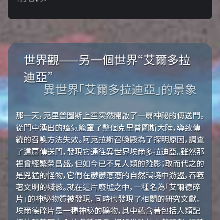
世界觀——另一個世界“艾爾多拉
迪亞”
異世界「艾爾多拉迪亞」的景象
那一天，克里普圖斯上空突然開啟了一扇神祕的傳送門。
從門中湧出的瘴氣籠罩了整個克里普圖斯大陸，導致傳
統的召喚方法失效。阿克拉斯召喚殿為了探明原因，調查
了這扇傳送門，發現它通往異世界埃爾多拉迪亞。雖然那
裡曾經繁榮昌盛，但如今已不見人類的蹤影；取而代之的
是兇猛的怪物，它們在鬱鬱蔥蔥的自然環境中游盪，吞噬
著文明的殘骸。就在這片廢墟之中，一種名為「艾爾德碎
片」的神秘物質被發現，同時也發現了相關的研究文獻。
埃爾德碎片是一種神秘的礦物，其中蘊含著包括人類記