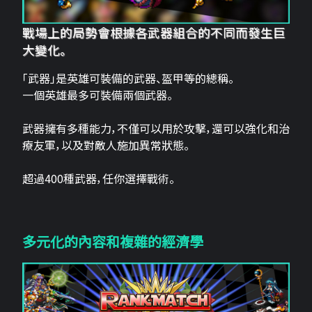
戰場上的局勢會根據各武器組合的不同而發生巨
大變化。
「武器」是英雄可裝備的武器、盔甲等的總稱。
一個英雄最多可裝備兩個武器。
武器擁有多種能力，不僅可以用於攻擊，還可以強化和治
療友軍，以及對敵人施加異常狀態。
超過400種武器，任你選擇戰術。
多元化的內容和複雜的經濟學