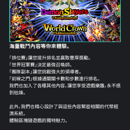
海量戰鬥內容等你來體驗。
「排位賽」讓您提升排名並贏取豐厚獎勵。
「世界冠軍賽」決定最強召喚師。
「團隊副本」讓您挑戰強大的領導者。
「前線之門」根據通關關卡數和步數進行排名。
我們也加入了各種其他內容，讓您享受遊戲樂趣，永不感
到枯燥。
此外，我們也精心設計了與這些內容緊密相關的代幣經
濟系統。
體驗區塊鏈遊戲的獨特魅力。