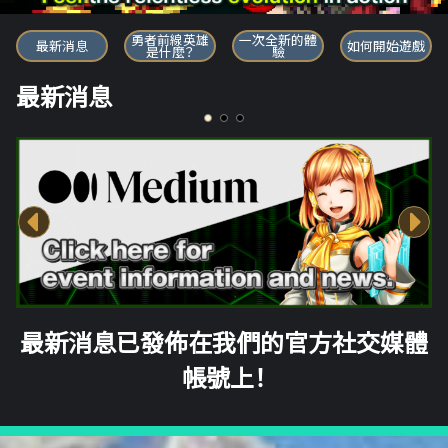
勇者前線英雄
勇者前線英雄
一次全新的體
最新消息
如何開始遊戲
是什麼？
驗
最新消息
最新消息已發佈在我們的官方社交媒體
帳號上！