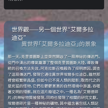
世界觀——另一個世界“艾爾多拉
迪亞”
異世界「艾爾多拉迪亞」的景象
那一天，克里普圖斯上空突然開啟了一扇神祕的傳送門。
從門中湧出的瘴氣籠罩了整個克里普圖斯大陸，導致傳
統的召喚方法失效。阿克拉斯召喚殿為了探明原因，調查
了這扇傳送門，發現它通往異世界埃爾多拉迪亞。雖然那
裡曾經繁榮昌盛，但如今已不見人類的蹤影；取而代之的
是兇猛的怪物，它們在鬱鬱蔥蔥的自然環境中游盪，吞噬
著文明的殘骸。就在這片廢墟之中，一種名為「艾爾德碎
片」的神秘物質被發現，同時也發現了相關的研究文獻。
埃爾德碎片是一種神秘的礦物，其中蘊含著包括人類記