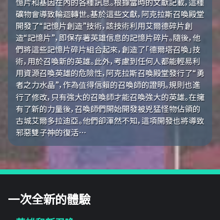
憶片和基因在內的各種訊息。根據當時的文獻記載，這種
礦物會導致輪迴轉世。基於這些文獻，阿克拉斯召喚殿堂
開發了“記憶片創造”技術，該技術利用艾爾德碎片創
造“記憶片”，即保存著英雄信息的記憶片碎片。隨後，他
們將這些記憶片碎片組合起來，創造了「德爾塔召喚」技
術，用於召喚新的英雄。此外，考慮到任何人都能輕易利
用資源召喚英雄的危險性，阿克拉斯召喚殿堂發行了“勇
者之力水晶”，作為值得信賴的召喚師的證明。規則也進
行了修改，只有強大的召喚師才能召喚強大的英雄。在擁
有了新的力量後，召喚師們開始開發被兇猛怪物佔領的
古城艾爾多拉迪亞。他們卻渾然不知，這項開發也將導致
邪惡雙子神的復活…
一次全新的體驗