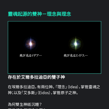
靈魂起源的雙神－理念與理念
存在於艾爾多拉迪亞的雙子神
在埃爾多拉迪亞，有兩位神。 「理念」（Idea），掌管靈魂之
神；以及「艾多斯」（Eidos），掌管原子之神。
為何雙生神祇沉睡？