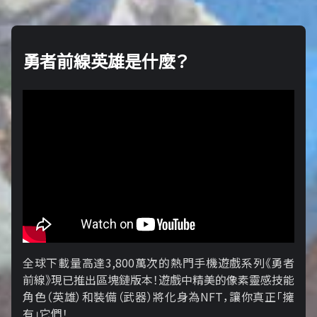
勇者前線英雄是什麼？
全球下載量高達3,800萬次的熱門手機遊戲系列《勇者
前線》現已推出區塊鏈版本！遊戲中精美的像素靈感技能
角色（英雄）和裝備（武器）將化身為NFT，讓你真正「擁​​
有」它們！