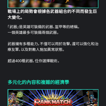
戰場上的局勢會根據各武器組合的不同而發生巨
大變化。
「武器」是英雄可裝備的武器、盔甲等的總稱。
一個英雄最多可裝備兩個武器。
武器擁有多種能力，不僅可以用於攻擊，還可以強化和治
療友軍，以及對敵人施加異常狀態。
超過400種武器，任你選擇戰術。
多元化的內容和複雜的經濟學