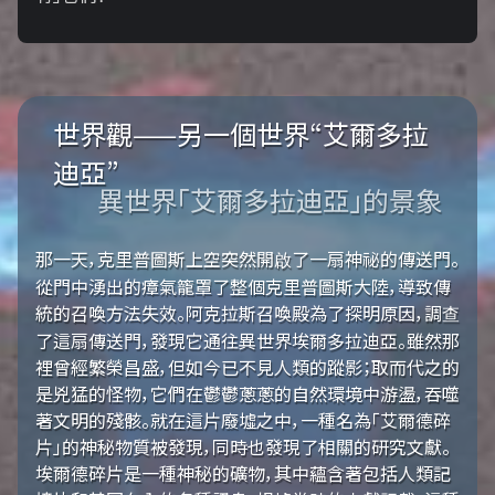
世界觀——另一個世界“艾爾多拉
迪亞”
異世界「艾爾多拉迪亞」的景象
那一天，克里普圖斯上空突然開啟了一扇神祕的傳送門。
從門中湧出的瘴氣籠罩了整個克里普圖斯大陸，導致傳
統的召喚方法失效。阿克拉斯召喚殿為了探明原因，調查
了這扇傳送門，發現它通往異世界埃爾多拉迪亞。雖然那
裡曾經繁榮昌盛，但如今已不見人類的蹤影；取而代之的
是兇猛的怪物，它們在鬱鬱蔥蔥的自然環境中游盪，吞噬
著文明的殘骸。就在這片廢墟之中，一種名為「艾爾德碎
片」的神秘物質被發現，同時也發現了相關的研究文獻。
埃爾德碎片是一種神秘的礦物，其中蘊含著包括人類記