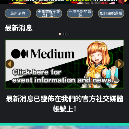
勇者前線英雄
勇者前線英雄
一次全新的體
最新消息
如何開始遊戲
是什麼？
驗
最新消息
最新消息已發佈在我們的官方社交媒體
帳號上！