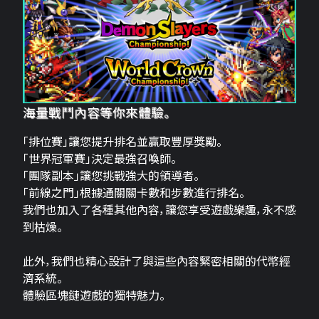
海量戰鬥內容等你來體驗。
「排位賽」讓您提升排名並贏取豐厚獎勵。
「世界冠軍賽」決定最強召喚師。
「團隊副本」讓您挑戰強大的領導者。
「前線之門」根據通關關卡數和步數進行排名。
我們也加入了各種其他內容，讓您享受遊戲樂趣，永不感
到枯燥。
此外，我們也精心設計了與這些內容緊密相關的代幣經
濟系統。
體驗區塊鏈遊戲的獨特魅力。