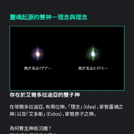
靈魂起源的雙神－理念與理念
存在於艾爾多拉迪亞的雙子神
在埃爾多拉迪亞，有兩位神。 「理念」（Idea），掌管靈魂之
神；以及「艾多斯」（Eidos），掌管原子之神。
為何雙生神祇沉睡？