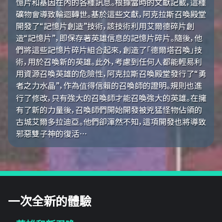
憶片和基因在內的各種訊息。根據當時的文獻記載，這種
礦物會導致輪迴轉世。基於這些文獻，阿克拉斯召喚殿堂
開發了“記憶片創造”技術，該技術利用艾爾德碎片創
造“記憶片”，即保存著英雄信息的記憶片碎片。隨後，他
們將這些記憶片碎片組合起來，創造了「德爾塔召喚」技
術，用於召喚新的英雄。此外，考慮到任何人都能輕易利
用資源召喚英雄的危險性，阿克拉斯召喚殿堂發行了“勇
者之力水晶”，作為值得信賴的召喚師的證明。規則也進
行了修改，只有強大的召喚師才能召喚強大的英雄。在擁
有了新的力量後，召喚師們開始開發被兇猛怪物佔領的
古城艾爾多拉迪亞。他們卻渾然不知，這項開發也將導致
邪惡雙子神的復活…
一次全新的體驗