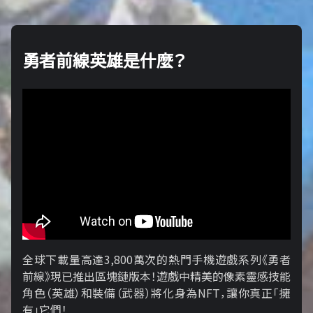
勇者前線英雄是什麼？
全球下載量高達3,800萬次的熱門手機遊戲系列《勇者
前線》現已推出區塊鏈版本！遊戲中精美的像素靈感技能
角色（英雄）和裝備（武器）將化身為NFT，讓你真正「擁​​
有」它們！