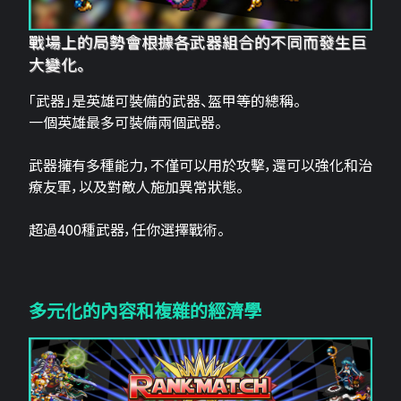
戰場上的局勢會根據各武器組合的不同而發生巨
大變化。
「武器」是英雄可裝備的武器、盔甲等的總稱。
一個英雄最多可裝備兩個武器。
武器擁有多種能力，不僅可以用於攻擊，還可以強化和治
療友軍，以及對敵人施加異常狀態。
超過400種武器，任你選擇戰術。
多元化的內容和複雜的經濟學