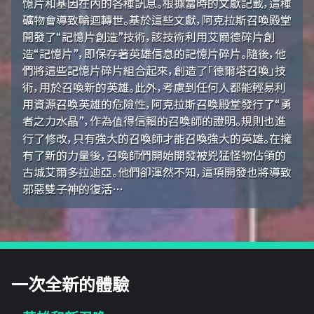
憶片和基因在內的各種訊息。根據當時的文獻記載，這種
礦物會導致輪迴轉世。基於這些文獻，阿克拉斯召喚殿堂
開發了“記憶片創造”技術，該技術利用艾爾德碎片創
造“記憶片”，即保存著英雄信息的記憶片碎片。隨後，他
們將這些記憶片碎片組合起來，創造了「德爾塔召喚」技
術，用於召喚新的英雄。此外，考慮到任何人都能輕易利
用資源召喚英雄的危險性，阿克拉斯召喚殿堂發行了“勇
者之力水晶”，作為值得信賴的召喚師的證明。規則也進
行了修改，只有強大的召喚師才能召喚強大的英雄。在擁
有了新的力量後，召喚師們開始開發被兇猛怪物佔領的
古城艾爾多拉迪亞。他們卻渾然不知，這項開發也將導致
邪惡雙子神的復活…
一次全新的體驗