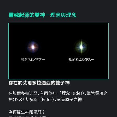
靈魂起源的雙神－理念與理念
存在於艾爾多拉迪亞的雙子神
在埃爾多拉迪亞，有兩位神。 「理念」（Idea），掌管靈魂之
神；以及「艾多斯」（Eidos），掌管原子之神。
為何雙生神祇沉睡？