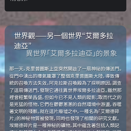
世界觀——另一個世界“艾爾多拉
迪亞”
異世界「艾爾多拉迪亞」的景象
那一天，克里普圖斯上空突然開啟了一扇神祕的傳送門。
從門中湧出的瘴氣籠罩了整個克里普圖斯大陸，導致傳
統的召喚方法失效。阿克拉斯召喚殿為了探明原因，調查
了這扇傳送門，發現它通往異世界埃爾多拉迪亞。雖然那
裡曾經繁榮昌盛，但如今已不見人類的蹤影；取而代之的
是兇猛的怪物，它們在鬱鬱蔥蔥的自然環境中游盪，吞噬
著文明的殘骸。就在這片廢墟之中，一種名為「艾爾德碎
片」的神秘物質被發現，同時也發現了相關的研究文獻。
埃爾德碎片是一種神秘的礦物，其中蘊含著包括人類記