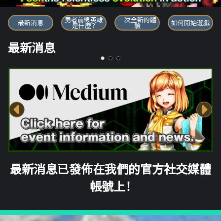
勇者前線英雄
勇者前線英雄
一次全新的體
最新消息
如何開始遊戲
是什麼？
驗
最新消息
最新消息已發佈在我們的官方社交媒體
帳號上！