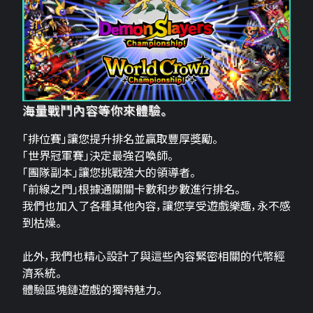
海量戰鬥內容等你來體驗。
「排位賽」讓您提升排名並贏取豐厚獎勵。
「世界冠軍賽」決定最強召喚師。
「團隊副本」讓您挑戰強大的領導者。
「前線之門」根據通關關卡數和步數進行排名。
我們也加入了各種其他內容，讓您享受遊戲樂趣，永不感
到枯燥。
此外，我們也精心設計了與這些內容緊密相關的代幣經
濟系統。
體驗區塊鏈遊戲的獨特魅力。