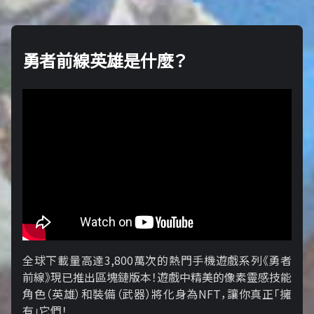
勇者前線英雄是什麼？
全球下載量高達3,800萬次的熱門手機遊戲系列《勇者
前線》現已推出區塊鏈版本！遊戲中精美的像素靈感技能
角色（英雄）和裝備（武器）將化身為NFT，讓你真正「擁​​
有」它們！