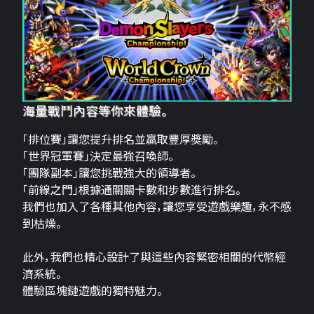
海量戰鬥內容等你來體驗。
「排位賽」讓您提升排名並贏取豐厚獎勵。
「世界冠軍賽」決定最強召喚師。
「團隊副本」讓您挑戰強大的領導者。
「前線之門」根據通關關卡數和步數進行排名。
我們也加入了各種其他內容，讓您享受遊戲樂趣，永不感
到枯燥。
此外，我們也精心設計了與這些內容緊密相關的代幣經
濟系統。
體驗區塊鏈遊戲的獨特魅力。