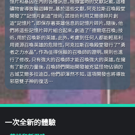
憶片和基因在內的各種訊息。根據當時的文獻記載，這種
礦物會導致輪迴轉世。基於這些文獻，阿克拉斯召喚殿堂
開發了“記憶片創造”技術，該技術利用艾爾德碎片創
造“記憶片”，即保存著英雄信息的記憶片碎片。隨後，他
們將這些記憶片碎片組合起來，創造了「德爾塔召喚」技
術，用於召喚新的英雄。此外，考慮到任何人都能輕易利
用資源召喚英雄的危險性，阿克拉斯召喚殿堂發行了“勇
者之力水晶”，作為值得信賴的召喚師的證明。規則也進
行了修改，只有強大的召喚師才能召喚強大的英雄。在擁
有了新的力量後，召喚師們開始開發被兇猛怪物佔領的
古城艾爾多拉迪亞。他們卻渾然不知，這項開發也將導致
邪惡雙子神的復活…
一次全新的體驗