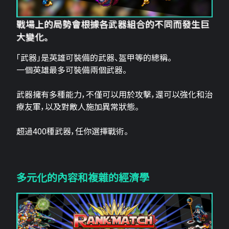
戰場上的局勢會根據各武器組合的不同而發生巨
大變化。
「武器」是英雄可裝備的武器、盔甲等的總稱。
一個英雄最多可裝備兩個武器。
武器擁有多種能力，不僅可以用於攻擊，還可以強化和治
療友軍，以及對敵人施加異常狀態。
超過400種武器，任你選擇戰術。
多元化的內容和複雜的經濟學