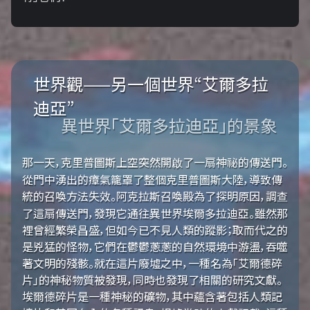
世界觀——另一個世界“艾爾多拉
迪亞”
異世界「艾爾多拉迪亞」的景象
那一天，克里普圖斯上空突然開啟了一扇神祕的傳送門。
從門中湧出的瘴氣籠罩了整個克里普圖斯大陸，導致傳
統的召喚方法失效。阿克拉斯召喚殿為了探明原因，調查
了這扇傳送門，發現它通往異世界埃爾多拉迪亞。雖然那
裡曾經繁榮昌盛，但如今已不見人類的蹤影；取而代之的
是兇猛的怪物，它們在鬱鬱蔥蔥的自然環境中游盪，吞噬
著文明的殘骸。就在這片廢墟之中，一種名為「艾爾德碎
片」的神秘物質被發現，同時也發現了相關的研究文獻。
埃爾德碎片是一種神秘的礦物，其中蘊含著包括人類記