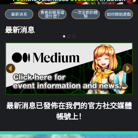
勇者前線英雄
勇者前線英雄
一次全新的體
最新消息
如何開始遊戲
是什麼？
驗
最新消息
最新消息已發佈在我們的官方社交媒體
帳號上！