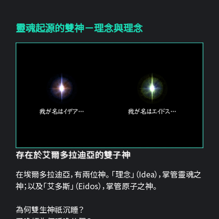
靈魂起源的雙神－理念與理念
存在於艾爾多拉迪亞的雙子神
在埃爾多拉迪亞，有兩位神。 「理念」（Idea），掌管靈魂之
神；以及「艾多斯」（Eidos），掌管原子之神。
為何雙生神祇沉睡？