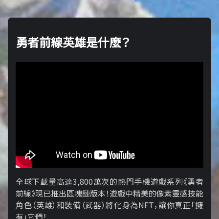
勇者前線英雄是什麼？
全球下載量高達3,800萬次的熱門手機遊戲系列《勇者
前線》現已推出區塊鏈版本！遊戲中精美的像素靈感技能
角色（英雄）和裝備（武器）將化身為NFT，讓你真正「擁​​
有」它們！