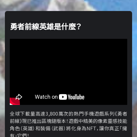
勇者前線英雄是什麼？
全球下載量高達3,800萬次的熱門手機遊戲系列《勇者
前線》現已推出區塊鏈版本！遊戲中精美的像素靈感技能
角色（英雄）和裝備（武器）將化身為NFT，讓你真正「擁​​
有」它們！