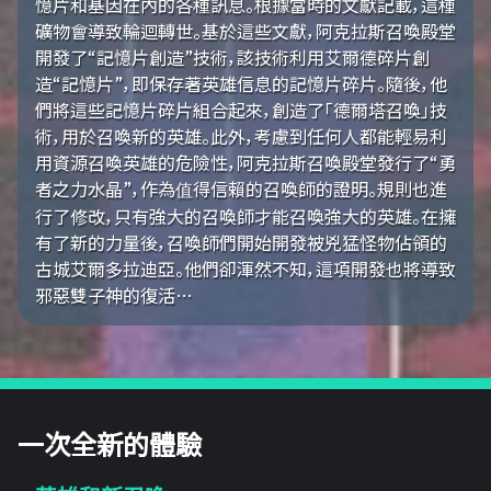
憶片和基因在內的各種訊息。根據當時的文獻記載，這種
礦物會導致輪迴轉世。基於這些文獻，阿克拉斯召喚殿堂
開發了“記憶片創造”技術，該技術利用艾爾德碎片創
造“記憶片”，即保存著英雄信息的記憶片碎片。隨後，他
們將這些記憶片碎片組合起來，創造了「德爾塔召喚」技
術，用於召喚新的英雄。此外，考慮到任何人都能輕易利
用資源召喚英雄的危險性，阿克拉斯召喚殿堂發行了“勇
者之力水晶”，作為值得信賴的召喚師的證明。規則也進
行了修改，只有強大的召喚師才能召喚強大的英雄。在擁
有了新的力量後，召喚師們開始開發被兇猛怪物佔領的
古城艾爾多拉迪亞。他們卻渾然不知，這項開發也將導致
邪惡雙子神的復活…
一次全新的體驗