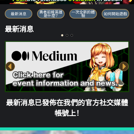
勇者前線英雄
勇者前線英雄
一次全新的體
最新消息
如何開始遊戲
是什麼？
驗
最新消息
最新消息已發佈在我們的官方社交媒體
帳號上！