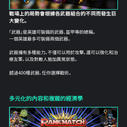
戰場上的局勢會根據各武器組合的不同而發生巨
大變化。
「武器」是英雄可裝備的武器、盔甲等的總稱。
一個英雄最多可裝備兩個武器。
武器擁有多種能力，不僅可以用於攻擊，還可以強化和治
療友軍，以及對敵人施加異常狀態。
超過400種武器，任你選擇戰術。
多元化的內容和複雜的經濟學