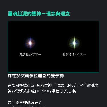
靈魂起源的雙神－理念與理念
存在於艾爾多拉迪亞的雙子神
在埃爾多拉迪亞，有兩位神。 「理念」（Idea），掌管靈魂之
神；以及「艾多斯」（Eidos），掌管原子之神。
為何雙生神祇沉睡？