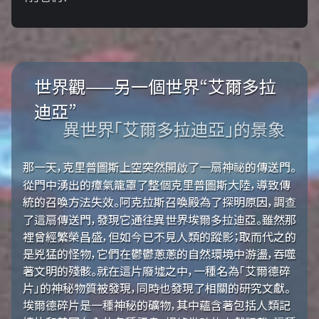
世界觀——另一個世界“艾爾多拉
迪亞”
異世界「艾爾多拉迪亞」的景象
那一天，克里普圖斯上空突然開啟了一扇神祕的傳送門。
從門中湧出的瘴氣籠罩了整個克里普圖斯大陸，導致傳
統的召喚方法失效。阿克拉斯召喚殿為了探明原因，調查
了這扇傳送門，發現它通往異世界埃爾多拉迪亞。雖然那
裡曾經繁榮昌盛，但如今已不見人類的蹤影；取而代之的
是兇猛的怪物，它們在鬱鬱蔥蔥的自然環境中游盪，吞噬
著文明的殘骸。就在這片廢墟之中，一種名為「艾爾德碎
片」的神秘物質被發現，同時也發現了相關的研究文獻。
埃爾德碎片是一種神秘的礦物，其中蘊含著包括人類記