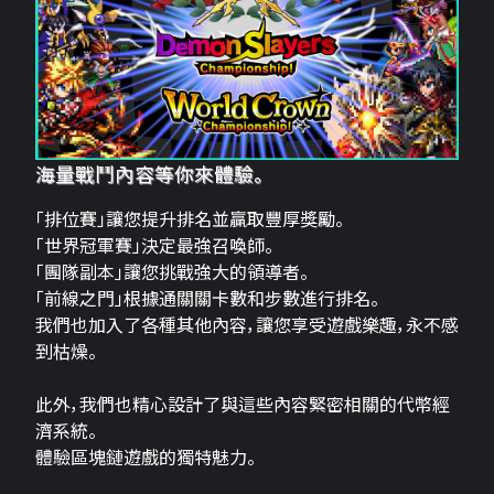
海量戰鬥內容等你來體驗。
「排位賽」讓您提升排名並贏取豐厚獎勵。
「世界冠軍賽」決定最強召喚師。
「團隊副本」讓您挑戰強大的領導者。
「前線之門」根據通關關卡數和步數進行排名。
我們也加入了各種其他內容，讓您享受遊戲樂趣，永不感
到枯燥。
此外，我們也精心設計了與這些內容緊密相關的代幣經
濟系統。
體驗區塊鏈遊戲的獨特魅力。