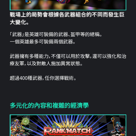
戰場上的局勢會根據各武器組合的不同而發生巨
大變化。
「武器」是英雄可裝備的武器、盔甲等的總稱。
一個英雄最多可裝備兩個武器。
武器擁有多種能力，不僅可以用於攻擊，還可以強化和治
療友軍，以及對敵人施加異常狀態。
超過400種武器，任你選擇戰術。
多元化的內容和複雜的經濟學