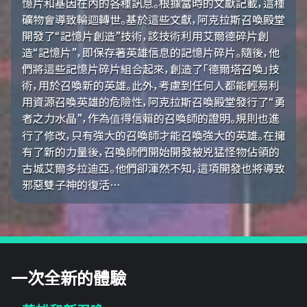
憶片和基因在內的各種訊息。根據當時的文獻記載，這種
礦物會導致輪迴轉世。基於這些文獻，阿克拉斯召喚殿堂
開發了“記憶片創造”技術，該技術利用艾爾德碎片創
造“記憶片”，即保存著英雄信息的記憶片碎片。隨後，他
們將這些記憶片碎片組合起來，創造了「德爾塔召喚」技
術，用於召喚新的英雄。此外，考慮到任何人都能輕易利
用資源召喚英雄的危險性，阿克拉斯召喚殿堂發行了“勇
者之力水晶”，作為值得信賴的召喚師的證明。規則也進
行了修改，只有強大的召喚師才能召喚強大的英雄。在擁
有了新的力量後，召喚師們開始開發被兇猛怪物佔領的
古城艾爾多拉迪亞。他們卻渾然不知，這項開發也將導致
邪惡雙子神的復活…
一次全新的體驗