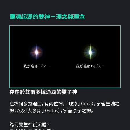
靈魂起源的雙神－理念與理念
存在於艾爾多拉迪亞的雙子神
在埃爾多拉迪亞，有兩位神。 「理念」（Idea），掌管靈魂之
神；以及「艾多斯」（Eidos），掌管原子之神。
為何雙生神祇沉睡？