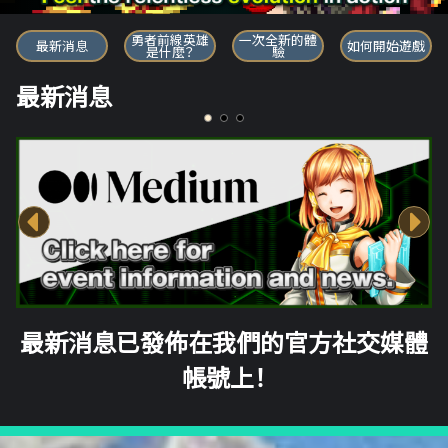
勇者前線英雄
勇者前線英雄
一次全新的體
最新消息
如何開始遊戲
是什麼？
驗
最新消息
最新消息已發佈在我們的官方社交媒體
帳號上！