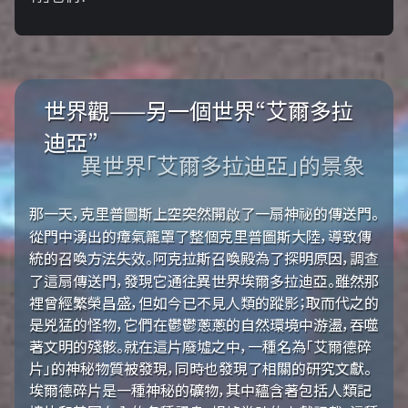
世界觀——另一個世界“艾爾多拉
迪亞”
異世界「艾爾多拉迪亞」的景象
那一天，克里普圖斯上空突然開啟了一扇神祕的傳送門。
從門中湧出的瘴氣籠罩了整個克里普圖斯大陸，導致傳
統的召喚方法失效。阿克拉斯召喚殿為了探明原因，調查
了這扇傳送門，發現它通往異世界埃爾多拉迪亞。雖然那
裡曾經繁榮昌盛，但如今已不見人類的蹤影；取而代之的
是兇猛的怪物，它們在鬱鬱蔥蔥的自然環境中游盪，吞噬
著文明的殘骸。就在這片廢墟之中，一種名為「艾爾德碎
片」的神秘物質被發現，同時也發現了相關的研究文獻。
埃爾德碎片是一種神秘的礦物，其中蘊含著包括人類記