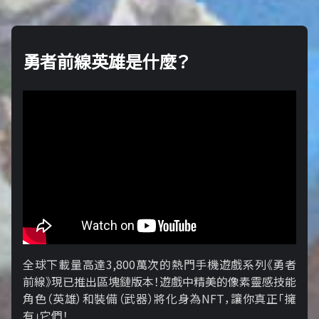
勇者前線英雄是什麼？
全球下載量高達3,800萬次的熱門手機遊戲系列《勇者
前線》現已推出區塊鏈版本！遊戲中精美的像素靈感技能
角色（英雄）和裝備（武器）將化身為NFT，讓你真正「擁​​
有」它們！