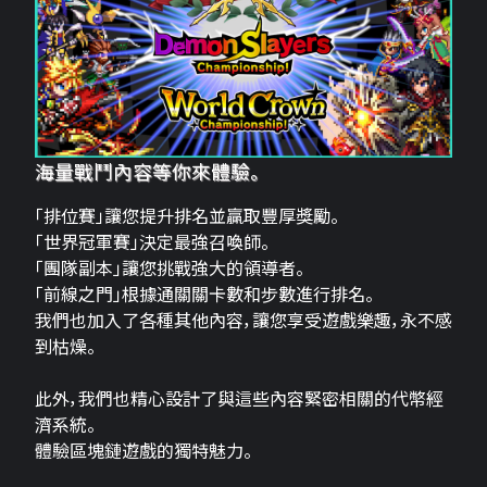
海量戰鬥內容等你來體驗。
「排位賽」讓您提升排名並贏取豐厚獎勵。
「世界冠軍賽」決定最強召喚師。
「團隊副本」讓您挑戰強大的領導者。
「前線之門」根據通關關卡數和步數進行排名。
我們也加入了各種其他內容，讓您享受遊戲樂趣，永不感
到枯燥。
此外，我們也精心設計了與這些內容緊密相關的代幣經
濟系統。
體驗區塊鏈遊戲的獨特魅力。