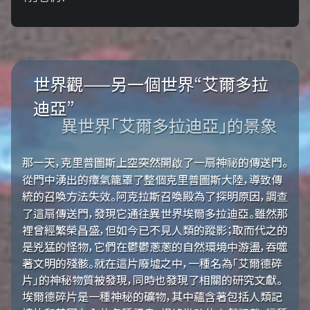
世界觀——另一個世界“艾爾多拉
迪亞”
異世界「艾爾多拉迪亞」的景象
那一天，克里普圖斯上空突然開啟了一扇神祕的傳送門。
從門中湧出的瘴氣籠罩了整個克里普圖斯大陸，導致傳
統的召喚方法失效。阿克拉斯召喚殿為了探明原因，調查
了這扇傳送門，發現它通往異世界埃爾多拉迪亞。雖然那
裡曾經繁榮昌盛，但如今已不見人類的蹤影；取而代之的
是兇猛的怪物，它們在鬱鬱蔥蔥的自然環境中游盪，吞噬
著文明的殘骸。就在這片廢墟之中，一種名為「艾爾德碎
片」的神秘物質被發現，同時也發現了相關的研究文獻。
埃爾德碎片是一種神秘的礦物，其中蘊含著包括人類記