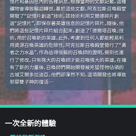
憶片和基因在內的各種訊息。根據當時的文獻記載，這種
礦物會導致輪迴轉世。基於這些文獻，阿克拉斯召喚殿堂
開發了“記憶片創造”技術，該技術利用艾爾德碎片創
造“記憶片”，即保存著英雄信息的記憶片碎片。隨後，他
們將這些記憶片碎片組合起來，創造了「德爾塔召喚」技
術，用於召喚新的英雄。此外，考慮到任何人都能輕易利
用資源召喚英雄的危險性，阿克拉斯召喚殿堂發行了“勇
者之力水晶”，作為值得信賴的召喚師的證明。規則也進
行了修改，只有強大的召喚師才能召喚強大的英雄。在擁
有了新的力量後，召喚師們開始開發被兇猛怪物佔領的
古城艾爾多拉迪亞。他們卻渾然不知，這項開發也將導致
邪惡雙子神的復活…
一次全新的體驗