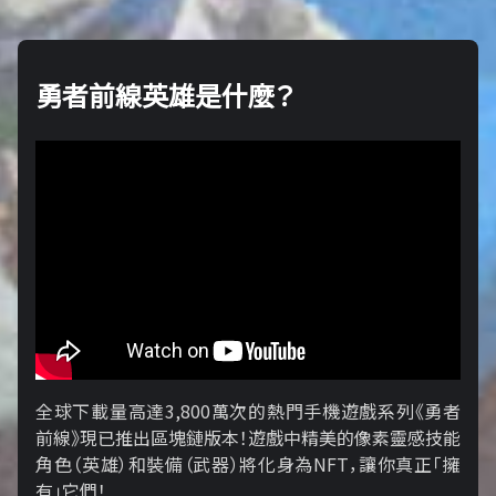
勇者前線英雄是什麼？
全球下載量高達3,800萬次的熱門手機遊戲系列《勇者
前線》現已推出區塊鏈版本！遊戲中精美的像素靈感技能
角色（英雄）和裝備（武器）將化身為NFT，讓你真正「擁​​
有」它們！