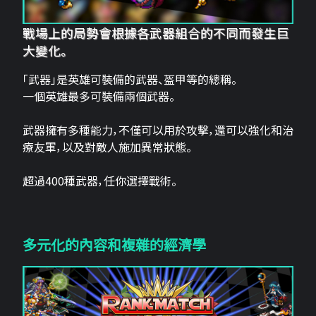
戰場上的局勢會根據各武器組合的不同而發生巨
大變化。
「武器」是英雄可裝備的武器、盔甲等的總稱。
一個英雄最多可裝備兩個武器。
武器擁有多種能力，不僅可以用於攻擊，還可以強化和治
療友軍，以及對敵人施加異常狀態。
超過400種武器，任你選擇戰術。
多元化的內容和複雜的經濟學