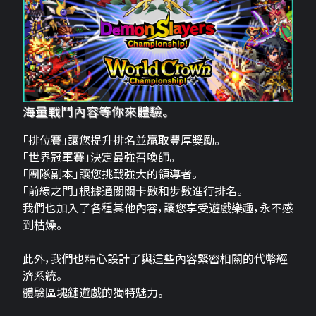
海量戰鬥內容等你來體驗。
「排位賽」讓您提升排名並贏取豐厚獎勵。
「世界冠軍賽」決定最強召喚師。
「團隊副本」讓您挑戰強大的領導者。
「前線之門」根據通關關卡數和步數進行排名。
我們也加入了各種其他內容，讓您享受遊戲樂趣，永不感
到枯燥。
此外，我們也精心設計了與這些內容緊密相關的代幣經
濟系統。
體驗區塊鏈遊戲的獨特魅力。