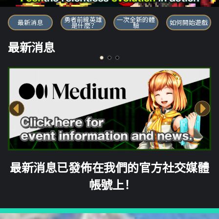
勇者前線英雄
勇者前線英雄
一次全新的體
最新消息
如何開始遊戲
是什麼？
驗
最新消息
最新消息已發佈在我們的官方社交媒體
帳號上！