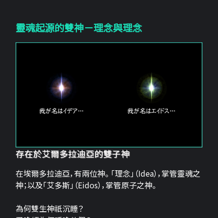
靈魂起源的雙神－理念與理念
存在於艾爾多拉迪亞的雙子神
在埃爾多拉迪亞，有兩位神。 「理念」（Idea），掌管靈魂之
神；以及「艾多斯」（Eidos），掌管原子之神。
為何雙生神祇沉睡？