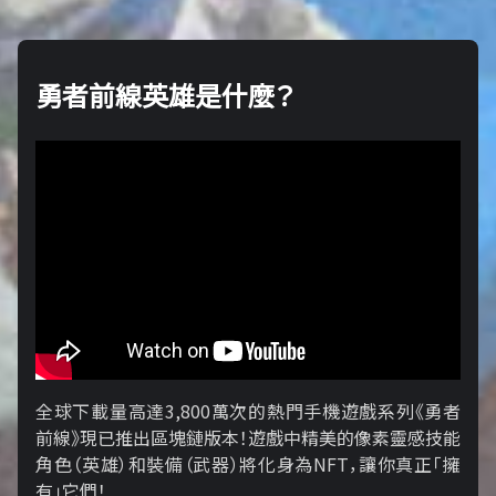
勇者前線英雄是什麼？
全球下載量高達3,800萬次的熱門手機遊戲系列《勇者
前線》現已推出區塊鏈版本！遊戲中精美的像素靈感技能
角色（英雄）和裝備（武器）將化身為NFT，讓你真正「擁​​
有」它們！