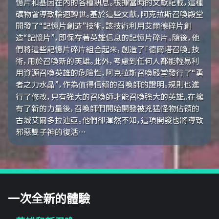
憶片和基因在內的各種訊息。根據當時的文獻記載，這種
礦物會導致輪迴轉世。基於這些文獻，阿克拉斯召喚殿堂
開發了“記憶片創造”技術，該技術利用艾爾德碎片創
造“記憶片”，即保存著英雄信息的記憶片碎片。隨後，他
們將這些記憶片碎片組合起來，創造了「德爾塔召喚」技
術，用於召喚新的英雄。此外，考慮到任何人都能輕易利
用資源召喚英雄的危險性，阿克拉斯召喚殿堂發行了“勇
者之力水晶”，作為值得信賴的召喚師的證明。規則也進
行了修改，只有強大的召喚師才能召喚強大的英雄。在擁
有了新的力量後，召喚師們開始開發被兇猛怪物佔領的
古城艾爾多拉迪亞。他們卻渾然不知，這項開發也將導致
邪惡雙子神的復活…
一次全新的體驗