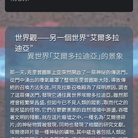
世界觀——另一個世界“艾爾多拉
迪亞”
異世界「艾爾多拉迪亞」的景象
那一天，克里普圖斯上空突然開啟了一扇神祕的傳送門。
從門中湧出的瘴氣籠罩了整個克里普圖斯大陸，導致傳
統的召喚方法失效。阿克拉斯召喚殿為了探明原因，調查
了這扇傳送門，發現它通往異世界埃爾多拉迪亞。雖然那
裡曾經繁榮昌盛，但如今已不見人類的蹤影；取而代之的
是兇猛的怪物，它們在鬱鬱蔥蔥的自然環境中游盪，吞噬
著文明的殘骸。就在這片廢墟之中，一種名為「艾爾德碎
片」的神秘物質被發現，同時也發現了相關的研究文獻。
埃爾德碎片是一種神秘的礦物，其中蘊含著包括人類記