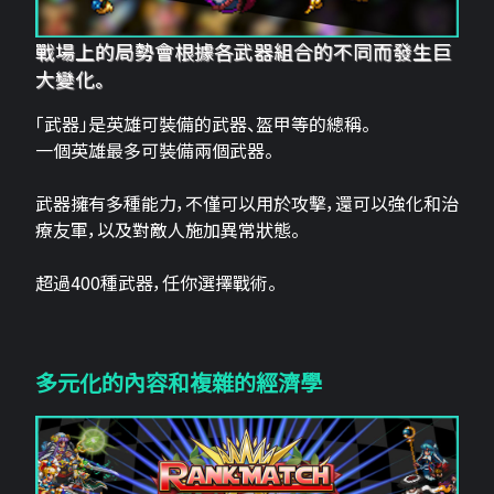
戰場上的局勢會根據各武器組合的不同而發生巨
大變化。
「武器」是英雄可裝備的武器、盔甲等的總稱。
一個英雄最多可裝備兩個武器。
武器擁有多種能力，不僅可以用於攻擊，還可以強化和治
療友軍，以及對敵人施加異常狀態。
超過400種武器，任你選擇戰術。
多元化的內容和複雜的經濟學