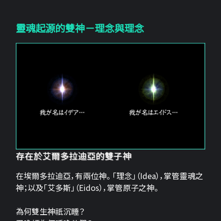
靈魂起源的雙神－理念與理念
存在於艾爾多拉迪亞的雙子神
在埃爾多拉迪亞，有兩位神。 「理念」（Idea），掌管靈魂之
神；以及「艾多斯」（Eidos），掌管原子之神。
為何雙生神祇沉睡？