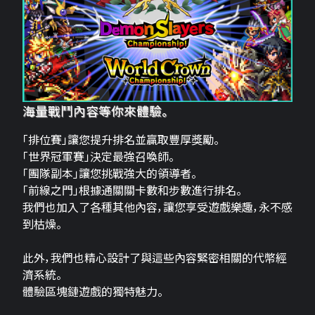
海量戰鬥內容等你來體驗。
「排位賽」讓您提升排名並贏取豐厚獎勵。
「世界冠軍賽」決定最強召喚師。
「團隊副本」讓您挑戰強大的領導者。
「前線之門」根據通關關卡數和步數進行排名。
我們也加入了各種其他內容，讓您享受遊戲樂趣，永不感
到枯燥。
此外，我們也精心設計了與這些內容緊密相關的代幣經
濟系統。
體驗區塊鏈遊戲的獨特魅力。