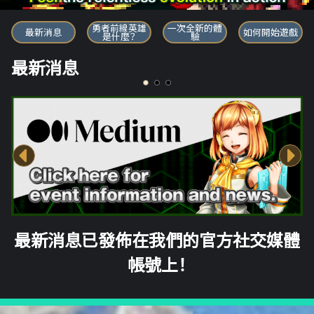
勇者前線英雄
勇者前線英雄
一次全新的體
最新消息
如何開始遊戲
是什麼？
驗
最新消息
最新消息已發佈在我們的官方社交媒體
帳號上！