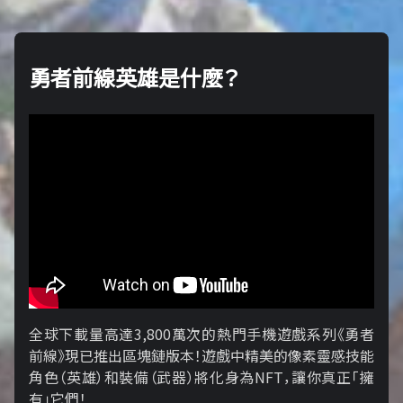
勇者前線英雄是什麼？
全球下載量高達3,800萬次的熱門手機遊戲系列《勇者
前線》現已推出區塊鏈版本！遊戲中精美的像素靈感技能
角色（英雄）和裝備（武器）將化身為NFT，讓你真正「擁​​
有」它們！