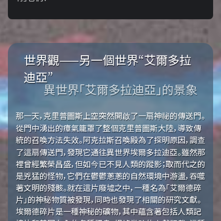
世界觀——另一個世界“艾爾多拉
迪亞”
異世界「艾爾多拉迪亞」的景象
那一天，克里普圖斯上空突然開啟了一扇神祕的傳送門。
從門中湧出的瘴氣籠罩了整個克里普圖斯大陸，導致傳
統的召喚方法失效。阿克拉斯召喚殿為了探明原因，調查
了這扇傳送門，發現它通往異世界埃爾多拉迪亞。雖然那
裡曾經繁榮昌盛，但如今已不見人類的蹤影；取而代之的
是兇猛的怪物，它們在鬱鬱蔥蔥的自然環境中游盪，吞噬
著文明的殘骸。就在這片廢墟之中，一種名為「艾爾德碎
片」的神秘物質被發現，同時也發現了相關的研究文獻。
埃爾德碎片是一種神秘的礦物，其中蘊含著包括人類記