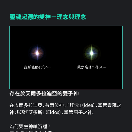
靈魂起源的雙神－理念與理念
存在於艾爾多拉迪亞的雙子神
在埃爾多拉迪亞，有兩位神。 「理念」（Idea），掌管靈魂之
神；以及「艾多斯」（Eidos），掌管原子之神。
為何雙生神祇沉睡？