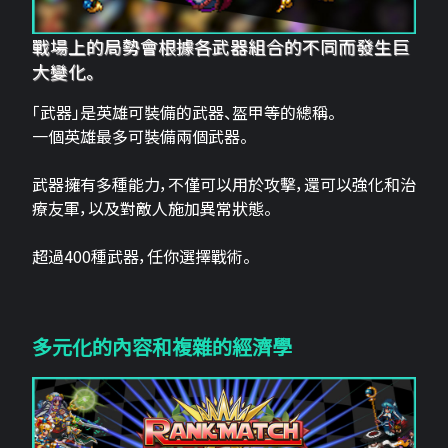
戰場上的局勢會根據各武器組合的不同而發生巨
大變化。
「武器」是英雄可裝備的武器、盔甲等的總稱。
一個英雄最多可裝備兩個武器。
武器擁有多種能力，不僅可以用於攻擊，還可以強化和治
療友軍，以及對敵人施加異常狀態。
超過400種武器，任你選擇戰術。
多元化的內容和複雜的經濟學