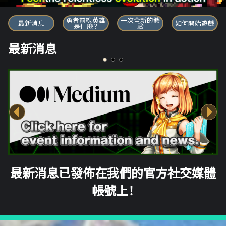
勇者前線英雄
勇者前線英雄
一次全新的體
最新消息
如何開始遊戲
是什麼？
驗
最新消息
最新消息已發佈在我們的官方社交媒體
帳號上！