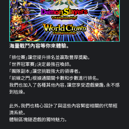
海量戰鬥內容等你來體驗。
「排位賽」讓您提升排名並贏取豐厚獎勵。
「世界冠軍賽」決定最強召喚師。
「團隊副本」讓您挑戰強大的領導者。
「前線之門」根據通關關卡數和步數進行排名。
我們也加入了各種其他內容，讓您享受遊戲樂趣，永不感
到枯燥。
此外，我們也精心設計了與這些內容緊密相關的代幣經
濟系統。
體驗區塊鏈遊戲的獨特魅力。