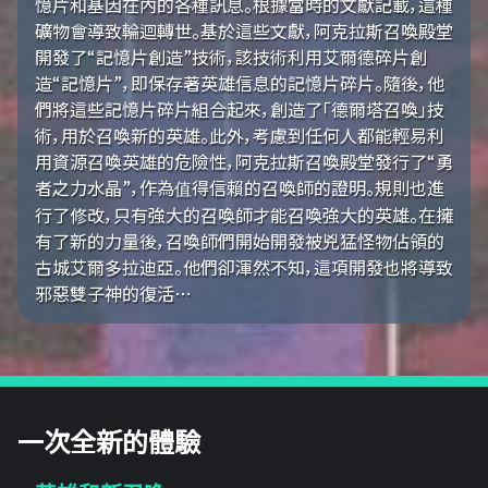
憶片和基因在內的各種訊息。根據當時的文獻記載，這種
礦物會導致輪迴轉世。基於這些文獻，阿克拉斯召喚殿堂
開發了“記憶片創造”技術，該技術利用艾爾德碎片創
造“記憶片”，即保存著英雄信息的記憶片碎片。隨後，他
們將這些記憶片碎片組合起來，創造了「德爾塔召喚」技
術，用於召喚新的英雄。此外，考慮到任何人都能輕易利
用資源召喚英雄的危險性，阿克拉斯召喚殿堂發行了“勇
者之力水晶”，作為值得信賴的召喚師的證明。規則也進
行了修改，只有強大的召喚師才能召喚強大的英雄。在擁
有了新的力量後，召喚師們開始開發被兇猛怪物佔領的
古城艾爾多拉迪亞。他們卻渾然不知，這項開發也將導致
邪惡雙子神的復活…
一次全新的體驗