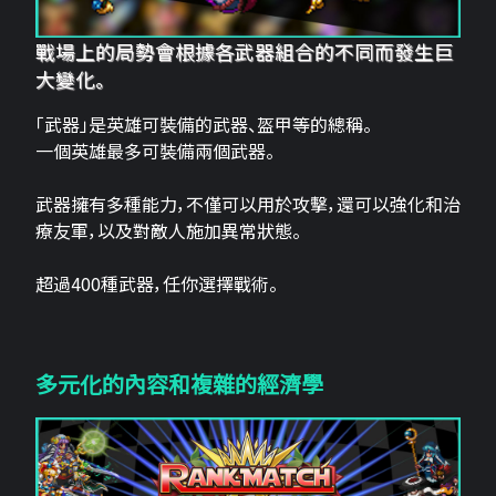
戰場上的局勢會根據各武器組合的不同而發生巨
大變化。
「武器」是英雄可裝備的武器、盔甲等的總稱。
一個英雄最多可裝備兩個武器。
武器擁有多種能力，不僅可以用於攻擊，還可以強化和治
療友軍，以及對敵人施加異常狀態。
超過400種武器，任你選擇戰術。
多元化的內容和複雜的經濟學