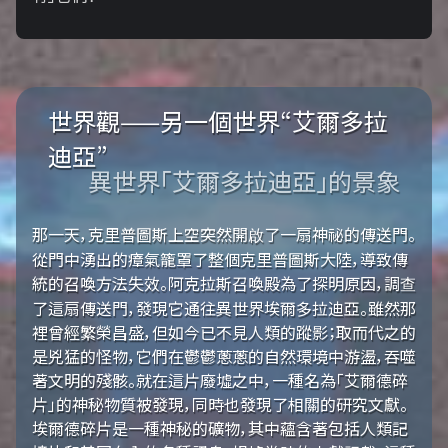
世界觀——另一個世界“艾爾多拉
迪亞”
異世界「艾爾多拉迪亞」的景象
那一天，克里普圖斯上空突然開啟了一扇神祕的傳送門。
從門中湧出的瘴氣籠罩了整個克里普圖斯大陸，導致傳
統的召喚方法失效。阿克拉斯召喚殿為了探明原因，調查
了這扇傳送門，發現它通往異世界埃爾多拉迪亞。雖然那
裡曾經繁榮昌盛，但如今已不見人類的蹤影；取而代之的
是兇猛的怪物，它們在鬱鬱蔥蔥的自然環境中游盪，吞噬
著文明的殘骸。就在這片廢墟之中，一種名為「艾爾德碎
片」的神秘物質被發現，同時也發現了相關的研究文獻。
埃爾德碎片是一種神秘的礦物，其中蘊含著包括人類記