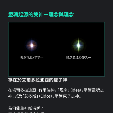
靈魂起源的雙神－理念與理念
存在於艾爾多拉迪亞的雙子神
在埃爾多拉迪亞，有兩位神。 「理念」（Idea），掌管靈魂之
神；以及「艾多斯」（Eidos），掌管原子之神。
為何雙生神祇沉睡？