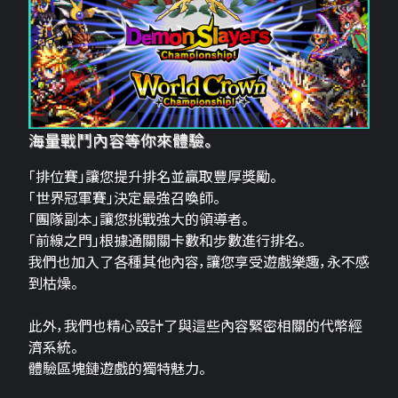
海量戰鬥內容等你來體驗。
「排位賽」讓您提升排名並贏取豐厚獎勵。
「世界冠軍賽」決定最強召喚師。
「團隊副本」讓您挑戰強大的領導者。
「前線之門」根據通關關卡數和步數進行排名。
我們也加入了各種其他內容，讓您享受遊戲樂趣，永不感
到枯燥。
此外，我們也精心設計了與這些內容緊密相關的代幣經
濟系統。
體驗區塊鏈遊戲的獨特魅力。