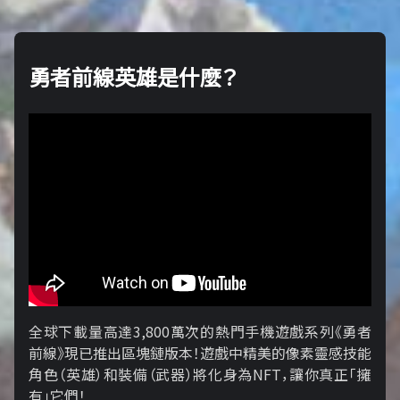
勇者前線英雄是什麼？
全球下載量高達3,800萬次的熱門手機遊戲系列《勇者
前線》現已推出區塊鏈版本！遊戲中精美的像素靈感技能
角色（英雄）和裝備（武器）將化身為NFT，讓你真正「擁​​
有」它們！