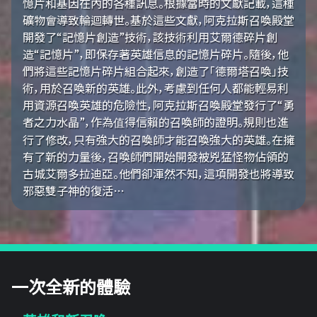
憶片和基因在內的各種訊息。根據當時的文獻記載，這種
礦物會導致輪迴轉世。基於這些文獻，阿克拉斯召喚殿堂
開發了“記憶片創造”技術，該技術利用艾爾德碎片創
造“記憶片”，即保存著英雄信息的記憶片碎片。隨後，他
們將這些記憶片碎片組合起來，創造了「德爾塔召喚」技
術，用於召喚新的英雄。此外，考慮到任何人都能輕易利
用資源召喚英雄的危險性，阿克拉斯召喚殿堂發行了“勇
者之力水晶”，作為值得信賴的召喚師的證明。規則也進
行了修改，只有強大的召喚師才能召喚強大的英雄。在擁
有了新的力量後，召喚師們開始開發被兇猛怪物佔領的
古城艾爾多拉迪亞。他們卻渾然不知，這項開發也將導致
邪惡雙子神的復活…
一次全新的體驗