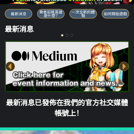
勇者前線英雄
勇者前線英雄
一次全新的體
最新消息
如何開始遊戲
是什麼？
驗
最新消息
最新消息已發佈在我們的官方社交媒體
帳號上！