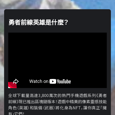
勇者前線英雄是什麼？
全球下載量高達3,800萬次的熱門手機遊戲系列《勇者
前線》現已推出區塊鏈版本！遊戲中精美的像素靈感技能
角色（英雄）和裝備（武器）將化身為NFT，讓你真正「擁​​
有」它們！