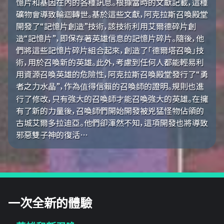
憶片和基因在內的各種訊息。根據當時的文獻記載，這種
礦物會導致輪迴轉世。基於這些文獻，阿克拉斯召喚殿堂
開發了“記憶片創造”技術，該技術利用艾爾德碎片創
造“記憶片”，即保存著英雄信息的記憶片碎片。隨後，他
們將這些記憶片碎片組合起來，創造了「德爾塔召喚」技
術，用於召喚新的英雄。此外，考慮到任何人都能輕易利
用資源召喚英雄的危險性，阿克拉斯召喚殿堂發行了“勇
者之力水晶”，作為值得信賴的召喚師的證明。規則也進
行了修改，只有強大的召喚師才能召喚強大的英雄。在擁
有了新的力量後，召喚師們開始開發被兇猛怪物佔領的
古城艾爾多拉迪亞。他們卻渾然不知，這項開發也將導致
邪惡雙子神的復活…
一次全新的體驗