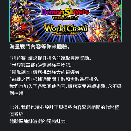
海量戰鬥內容等你來體驗。
「排位賽」讓您提升排名並贏取豐厚獎勵。
「世界冠軍賽」決定最強召喚師。
「團隊副本」讓您挑戰強大的領導者。
「前線之門」根據通關關卡數和步數進行排名。
我們也加入了各種其他內容，讓您享受遊戲樂趣，永不感
到枯燥。
此外，我們也精心設計了與這些內容緊密相關的代幣經
濟系統。
體驗區塊鏈遊戲的獨特魅力。