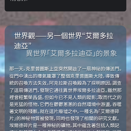
世界觀——另一個世界“艾爾多拉
迪亞”
異世界「艾爾多拉迪亞」的景象
那一天，克里普圖斯上空突然開啟了一扇神祕的傳送門。
從門中湧出的瘴氣籠罩了整個克里普圖斯大陸，導致傳
統的召喚方法失效。阿克拉斯召喚殿為了探明原因，調查
了這扇傳送門，發現它通往異世界埃爾多拉迪亞。雖然那
裡曾經繁榮昌盛，但如今已不見人類的蹤影；取而代之的
是兇猛的怪物，它們在鬱鬱蔥蔥的自然環境中游盪，吞噬
著文明的殘骸。就在這片廢墟之中，一種名為「艾爾德碎
片」的神秘物質被發現，同時也發現了相關的研究文獻。
埃爾德碎片是一種神秘的礦物，其中蘊含著包括人類記