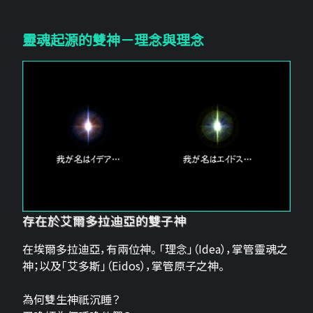
靈魂起源的雙神－理念與理念
存在於艾爾多拉迪亞的雙子神
在埃爾多拉迪亞，有兩位神。 「理念」（Idea），掌管靈魂之
神；以及「艾多斯」（Eidos），掌管原子之神。
為何雙生神祇沉睡？