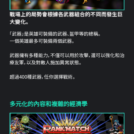
戰場上的局勢會根據各武器組合的不同而發生巨
大變化。
「武器」是英雄可裝備的武器、盔甲等的總稱。
一個英雄最多可裝備兩個武器。
武器擁有多種能力，不僅可以用於攻擊，還可以強化和治
療友軍，以及對敵人施加異常狀態。
超過400種武器，任你選擇戰術。
多元化的內容和複雜的經濟學