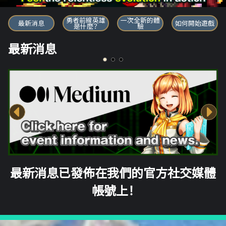
勇者前線英雄
勇者前線英雄
一次全新的體
最新消息
如何開始遊戲
是什麼？
驗
最新消息
最新消息已發佈在我們的官方社交媒體
帳號上！