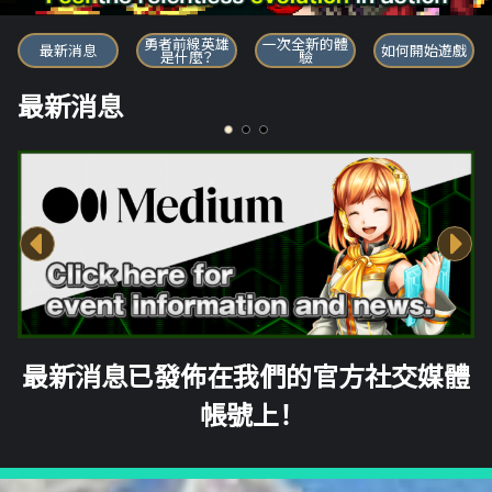
勇者前線英雄
勇者前線英雄
一次全新的體
最新消息
如何開始遊戲
是什麼？
驗
最新消息
最新消息已發佈在我們的官方社交媒體
帳號上！