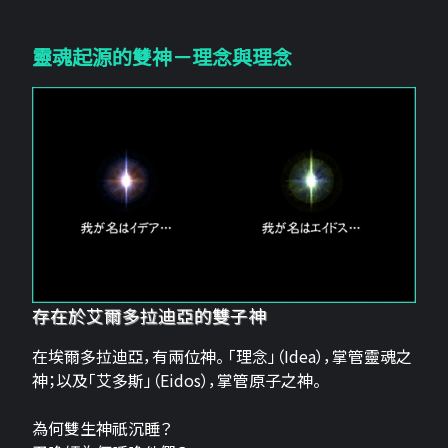
靈魂起源的雙神－理念與理念
存在於艾爾多拉迪亞的雙子神
在埃爾多拉迪亞，有兩位神。 「理念」（Idea），掌管靈魂之
神；以及「艾多斯」（Eidos），掌管原子之神。
為何雙生神祇沉睡？