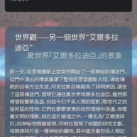
世界觀——另一個世界“艾爾多拉
迪亞”
異世界「艾爾多拉迪亞」的景象
那一天，克里普圖斯上空突然開啟了一扇神祕的傳送門。
從門中湧出的瘴氣籠罩了整個克里普圖斯大陸，導致傳
統的召喚方法失效。阿克拉斯召喚殿為了探明原因，調查
了這扇傳送門，發現它通往異世界埃爾多拉迪亞。雖然那
裡曾經繁榮昌盛，但如今已不見人類的蹤影；取而代之的
是兇猛的怪物，它們在鬱鬱蔥蔥的自然環境中游盪，吞噬
著文明的殘骸。就在這片廢墟之中，一種名為「艾爾德碎
片」的神秘物質被發現，同時也發現了相關的研究文獻。
埃爾德碎片是一種神秘的礦物，其中蘊含著包括人類記