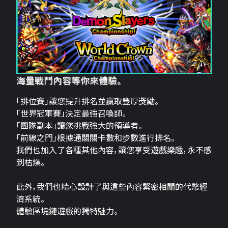
海量戰鬥內容等你來體驗。
「排位賽」讓您提升排名並贏取豐厚獎勵。
「世界冠軍賽」決定最強召喚師。
「團隊副本」讓您挑戰強大的領導者。
「前線之門」根據通關關卡數和步數進行排名。
我們也加入了各種其他內容，讓您享受遊戲樂趣，永不感
到枯燥。
此外，我們也精心設計了與這些內容緊密相關的代幣經
濟系統。
體驗區塊鏈遊戲的獨特魅力。