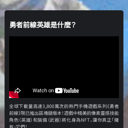
勇者前線英雄是什麼？
全球下載量高達3,800萬次的熱門手機遊戲系列《勇者
前線》現已推出區塊鏈版本！遊戲中精美的像素靈感技能
角色（英雄）和裝備（武器）將化身為NFT，讓你真正「擁​​
有」它們！