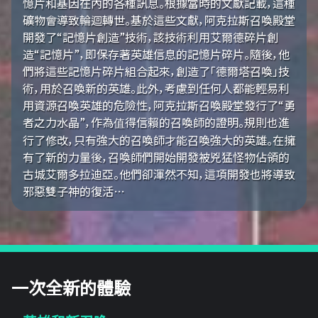
憶片和基因在內的各種訊息。根據當時的文獻記載，這種
礦物會導致輪迴轉世。基於這些文獻，阿克拉斯召喚殿堂
開發了“記憶片創造”技術，該技術利用艾爾德碎片創
造“記憶片”，即保存著英雄信息的記憶片碎片。隨後，他
們將這些記憶片碎片組合起來，創造了「德爾塔召喚」技
術，用於召喚新的英雄。此外，考慮到任何人都能輕易利
用資源召喚英雄的危險性，阿克拉斯召喚殿堂發行了“勇
者之力水晶”，作為值得信賴的召喚師的證明。規則也進
行了修改，只有強大的召喚師才能召喚強大的英雄。在擁
有了新的力量後，召喚師們開始開發被兇猛怪物佔領的
古城艾爾多拉迪亞。他們卻渾然不知，這項開發也將導致
邪惡雙子神的復活…
一次全新的體驗