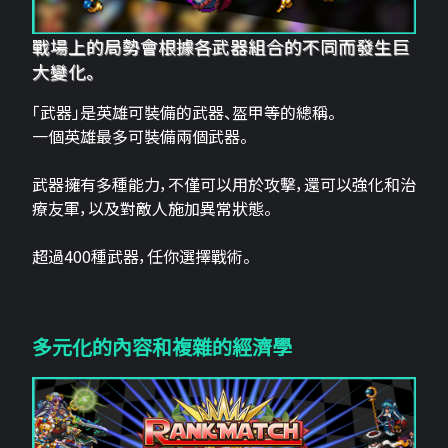
戰場上的局勢會根據各武器組合的不同而發生巨
大變化。
「武器」是英雄可裝備的武器、盔甲等的總稱。
一個英雄最多可裝備兩個武器。
武器擁有多種能力，不僅可以用於攻擊，還可以強化和治
療友軍，以及對敵人施加異常狀態。
超過400種武器，任你選擇戰術。
多元化的內容和複雜的經濟學